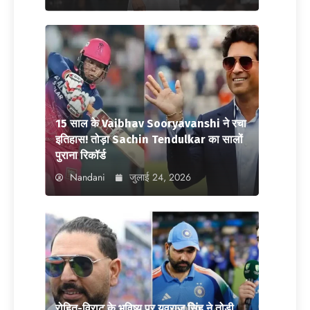
15 साल के Vaibhav Sooryavanshi ने रचा
इतिहास! तोड़ा Sachin Tendulkar का सालों
पुराना रिकॉर्ड
Nandani
जुलाई 24, 2026
रोहित-विराट के भविष्य पर युवराज सिंह ने तोड़ी