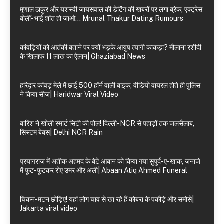
मृणाल ठाकुर और यशस्वी जायसवाल की डेटिंग की खबरों पर लगा ब्रेक, एक्ट्रेस
बोलीं- भाई शांत हो जाओ… Mrunal Thakur Dating Rumours
कांवड़ियों को आतंकी बताने पर क्यों भड़के आयुष त्यागी काकड़ा? मौलाना रशीदी
के खिलाफ 11 लाख का ऐलान| Ghaziabad News
हरिद्वार कांवड़ मेले में छाई 500 हॉर्न वाली बाइक, वीडियो वायरल होते ही पुलिस
ने किया सीज| Haridwar Viral Video
बारिश ने खोली स्मार्ट सिटी की पोल! दिल्ली-NCR से पहाड़ों तक जलसैलाब,
सिस्टम बेबस| Delhi NCR Rain
प्रयागराज में अतीक अहमद के बेटे आबान को किया गया सुपुर्द-ए-खाक, जनाजे
में फूट-फूटकर रोए उमर और अली| Abaan Atiq Ahmed Funeral
चिकन-मटन छोड़िए! यहां लोग चाव से खा रहे हैं कोबरा के पकौड़े और समोसे|
Jakarta viral video