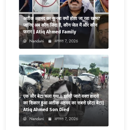
अतीक अहमद का कुनबा क्यों होता जा रहा खत्म?
जानिए अब कौन जिंदा है, कौन जेल में और कौन
फरार | Atiq Ahmed Family
Nandani
अगस्त 7, 2026
एक और बेटा चला गया… झांसी जाते वक्त हादसे
का शिकार हुआ अतीक अहमद का सबसे छोटा बेटा|
Atiq Ahmed Son Died
Nandani
अगस्त 7, 2026