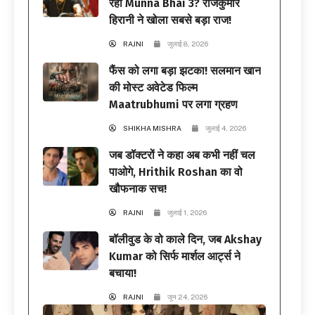
रही Munna Bhai 3? राजकुमार
हिरानी ने खोला सबसे बड़ा राज!
RAJNI
जुलाई 8, 2026
फैंस को लगा बड़ा झटका! सलमान खान
की मोस्ट अवेटेड फिल्म
Maatrubhumi पर लगा ग्रहण
SHIKHA MISHRA
जुलाई 4, 2026
जब डॉक्टरों ने कहा अब कभी नहीं चल
पाओगे, Hrithik Roshan का वो
खौफनाक सच!
RAJNI
जुलाई 1, 2026
बॉलीवुड के वो काले दिन, जब Akshay
Kumar को सिर्फ मार्शल आर्ट्स ने
बचाया!
RAJNI
जून 24, 2026