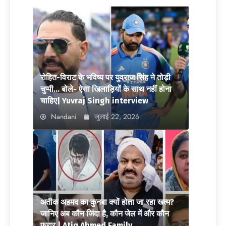
रोहित-विराट के भविष्य पर युवराज सिंह ने तोड़ी
चुप्पी… बोले- ऐसा खिलाड़ियों के साथ नहीं होना
चाहिए| Yuvraj Singh interview
Nandani
जुलाई 22, 2026
अतीक अहमद का कुनबा क्यों होता जा रहा खत्म?
जानिए अब कौन जिंदा है, कौन जेल में और कौन
फरार | Atiq Ahmed Family