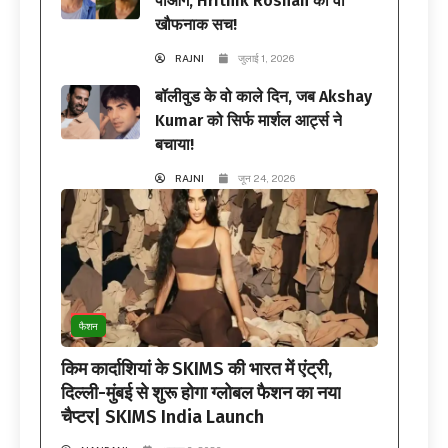
पाओगे, Hrithik Roshan का वो
खौफनाक सच!
RAJNI
जुलाई 1, 2026
बॉलीवुड के वो काले दिन, जब Akshay
Kumar को सिर्फ मार्शल आर्ट्स ने
बचाया!
RAJNI
जून 24, 2026
फैशन
किम कार्दाशियां के SKIMS की भारत में एंट्री,
दिल्ली-मुंबई से शुरू होगा ग्लोबल फैशन का नया
चैप्टर| SKIMS India Launch