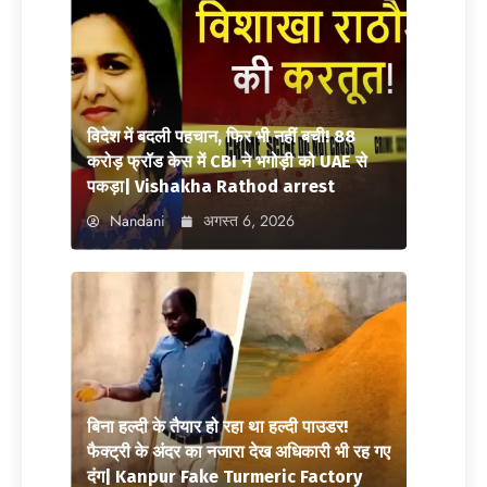
विदेश में बदली पहचान, फिर भी नहीं बची! 88
करोड़ फ्रॉड केस में CBI ने भगोड़ी को UAE से
पकड़ा| Vishakha Rathod arrest
Nandani
अगस्त 6, 2026
बिना हल्दी के तैयार हो रहा था हल्दी पाउडर!
फैक्ट्री के अंदर का नजारा देख अधिकारी भी रह गए
दंग| Kanpur Fake Turmeric Factory