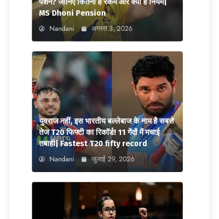
पेंशन? जानिए कितनी है रकम और क्या है नियम|
MS Dhoni Pension
Nandani
अगस्त 3, 2026
युवराज नहीं, इस भारतीय बल्लेबाज के नाम है सबसे
तेज T20 फिफ्टी का रिकॉर्ड! 11 गेंदों में मचाई
तबाही| Fastest T20 fifty record
Nandani
जुलाई 29, 2026