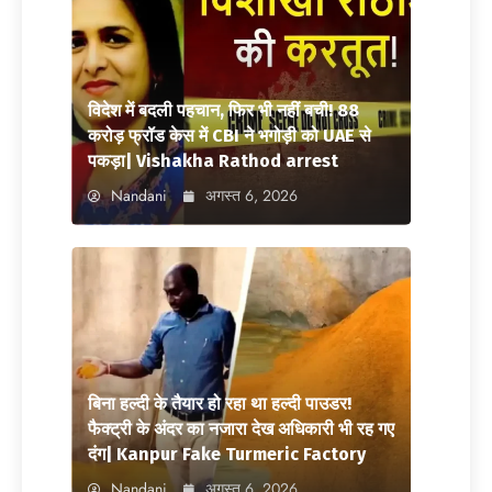
विदेश में बदली पहचान, फिर भी नहीं बची! 88
करोड़ फ्रॉड केस में CBI ने भगोड़ी को UAE से
पकड़ा| Vishakha Rathod arrest
Nandani
अगस्त 6, 2026
बिना हल्दी के तैयार हो रहा था हल्दी पाउडर!
फैक्ट्री के अंदर का नजारा देख अधिकारी भी रह गए
दंग| Kanpur Fake Turmeric Factory
Nandani
अगस्त 6, 2026