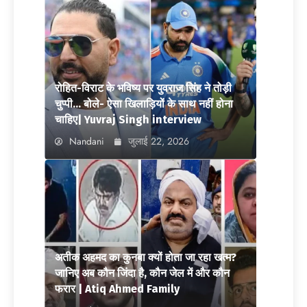
रोहित-विराट के भविष्य पर युवराज सिंह ने तोड़ी
चुप्पी… बोले- ऐसा खिलाड़ियों के साथ नहीं होना
चाहिए| Yuvraj Singh interview
Nandani
जुलाई 22, 2026
अतीक अहमद का कुनबा क्यों होता जा रहा खत्म?
जानिए अब कौन जिंदा है, कौन जेल में और कौन
फरार | Atiq Ahmed Family