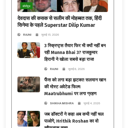
बॉलीवुड
देवदास की कसक से सलीम की मोहब्बत तक, हिंदी
सिनेमा के पहले Superstar Dilip Kumar
RAJNI
जुलाई 15, 2026
3 स्क्रिप्ट्स तैयार फिर भी क्यों नहीं बन
रही Munna Bhai 3? राजकुमार
हिरानी ने खोला सबसे बड़ा राज!
RAJNI
जुलाई 8, 2026
फैंस को लगा बड़ा झटका! सलमान खान
की मोस्ट अवेटेड फिल्म
Maatrubhumi पर लगा ग्रहण
SHIKHA MISHRA
जुलाई 4, 2026
जब डॉक्टरों ने कहा अब कभी नहीं चल
पाओगे, Hrithik Roshan का वो
खौफनाक सच!