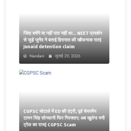
जिंदा बचेंगे या नहीं पता नहीं था… NEET प्रदर्शन
से जुड़े जुनैद ने बताई हिरासत की खौफनाक रात|
Junaid detention claim
Nandani
जुलाई 29, 2026
CGPSC घोटाले में ED की एंट्री, पूर्व चेयरमैन
टामन सिंह सोनवानी फिर गिरफ्तार; अब खुलेगा मनी
ट्रेल का राज| CGPSC Scam