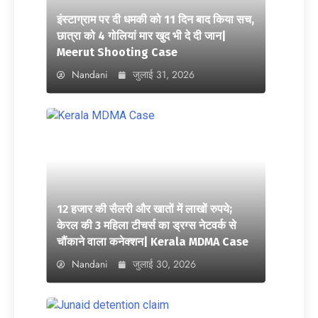
इंस्टाग्राम पर दी धमकी को 11 दिन बाद किया सच,
छात्रा को 4 गोलियां मार खुद भी दे दी जान|
Meerut Shooting Case
Nandani
जुलाई 31, 2026
12 हजार की सैलरी और खातों में लाखों रुपये;
केरल की 3 महिला टीचर्स का ड्रग्स नेटवर्क से
चौंकाने वाला कनेक्शन| Kerala MDMA Case
Nandani
जुलाई 30, 2026