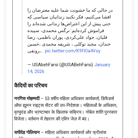
در حالی که ما خشونت شما علیه معترضان را
افشا می‌کنیم، فکر نکنید زندانیان سیاسی که
حتی پیش از این اعتراض‌ها زندانی شده‌اند را
فراموش کرده‌ایم: نرگس محمدی، سپیده
قلیان، جواد علی‌کردی، پوران ناظمی، رضا
خندان، مجید توکلی ، شریفه محمدی ،حسین
رونقی،…
pic.twitter.com/K9fIOa4Vsy
— USAbehFarsi (@USABehFarsi)
January
14, 2026
कैदियों का परिचय
नरगिस मोहम्मदी
– 53 वर्षीय महिला अधिकार कार्यकर्ता, डिफेंडर्स
ऑफ ह्यूमन राइट्स सेंटर की उप-निदेशक। महिलाओं के अधिकार,
मृत्युदंड और भ्रष्टाचार के खिलाफ सक्रिय। नोबेल शांति पुरस्कार
विजेता। वर्तमान में तेहरान की एविन जेल में बंद।
सपीदेह गोलियान
– महिला अधिकार कार्यकर्ता और फ्रीलांस