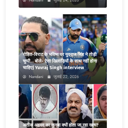
Nandani
जुलाई 24, 2026
रोहित-विराट के भविष्य पर युवराज सिंह ने तोड़ी
चुप्पी… बोले- ऐसा खिलाड़ियों के साथ नहीं होना
चाहिए| Yuvraj Singh interview
Nandani
जुलाई 22, 2026
अतीक अहमद का कुनबा क्यों होता जा रहा खत्म?