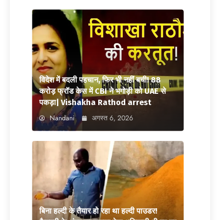
विदेश में बदली पहचान, फिर भी नहीं बची! 88
करोड़ फ्रॉड केस में CBI ने भगोड़ी को UAE से
पकड़ा| Vishakha Rathod arrest
Nandani
अगस्त 6, 2026
बिना हल्दी के तैयार हो रहा था हल्दी पाउडर!