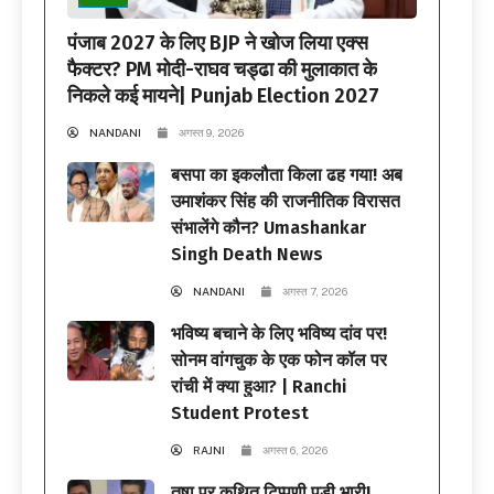
पंजाब 2027 के लिए BJP ने खोज लिया एक्स
फैक्टर? PM मोदी-राघव चड्ढा की मुलाकात के
निकले कई मायने| Punjab Election 2027
NANDANI
अगस्त 9, 2026
बसपा का इकलौता किला ढह गया! अब
उमाशंकर सिंह की राजनीतिक विरासत
संभालेंगे कौन? Umashankar
Singh Death News
NANDANI
अगस्त 7, 2026
भविष्य बचाने के लिए भविष्य दांव पर!
सोनम वांगचुक के एक फोन कॉल पर
रांची में क्या हुआ? | Ranchi
Student Protest
RAJNI
अगस्त 6, 2026
तृषा पर कथित टिप्पणी पड़ी भारी!