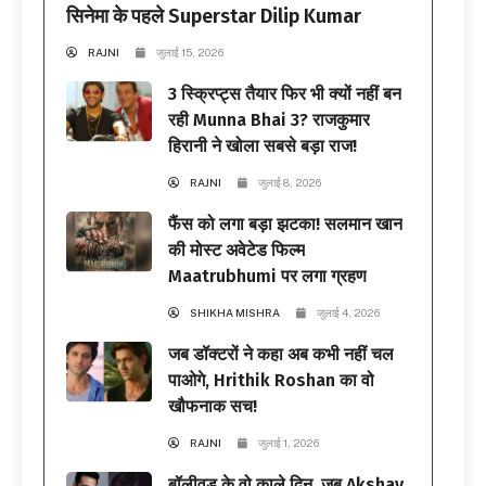
सिनेमा के पहले Superstar Dilip Kumar
RAJNI
जुलाई 15, 2026
3 स्क्रिप्ट्स तैयार फिर भी क्यों नहीं बन
रही Munna Bhai 3? राजकुमार
हिरानी ने खोला सबसे बड़ा राज!
RAJNI
जुलाई 8, 2026
फैंस को लगा बड़ा झटका! सलमान खान
की मोस्ट अवेटेड फिल्म
Maatrubhumi पर लगा ग्रहण
SHIKHA MISHRA
जुलाई 4, 2026
जब डॉक्टरों ने कहा अब कभी नहीं चल
पाओगे, Hrithik Roshan का वो
खौफनाक सच!
RAJNI
जुलाई 1, 2026
बॉलीवुड के वो काले दिन, जब Akshay