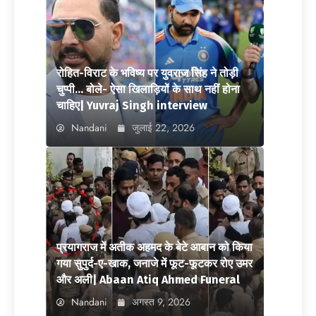
रोहित-विराट के भविष्य पर युवराज सिंह ने तोड़ी
चुप्पी… बोले- ऐसा खिलाड़ियों के साथ नहीं होना
चाहिए| Yuvraj Singh interview
Nandani
जुलाई 22, 2026
प्रयागराज में अतीक अहमद के बेटे आबान को किया
गया सुपुर्द-ए-खाक, जनाजे में फूट-फूटकर रोए उमर
और अली| Abaan Atiq Ahmed Funeral
Nandani
अगस्त 9, 2026