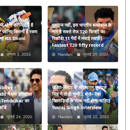
 भी धोनी को मिलती है
युवराज नहीं, इस भारतीय बल्लेबाज के
? जानिए कितनी है रकम
नाम है सबसे तेज T20 फिफ्टी का
ियम| MS Dhoni
रिकॉर्ड! 11 गेंदों में मचाई तबाही|
Fastest T20 fifty record
अगस्त 3, 2026
Nandani
जुलाई 29, 2026
aibhav
रोहित-विराट के भविष्य पर युवराज
i ने रचा इतिहास!
सिंह ने तोड़ी चुप्पी… बोले- ऐसा
n Tendulkar का
खिलाड़ियों के साथ नहीं होना चाहिए|
कॉर्ड
Yuvraj Singh interview
जुलाई 24, 2026
Nandani
जुलाई 22, 2026