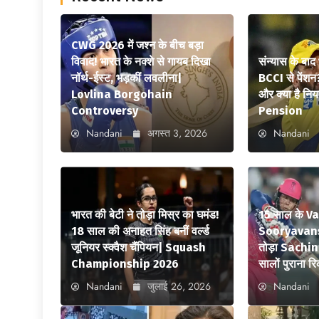
CWG 2026 में जश्न के बीच बड़ा
विवाद! भारत के नक्शे से गायब दिखा
संन्यास के बाद
नॉर्थ-ईस्ट, भड़कीं लवलीना|
BCCI से पेंशन
Lovlina Borgohain
और क्या है न
Controversy
Pension
Nandani
अगस्त 3, 2026
Nandani
भारत की बेटी ने तोड़ा मिस्र का घमंड!
15 साल के V
18 साल की अनाहत सिंह बनीं वर्ल्ड
Sooryavansh
जूनियर स्क्वैश चैंपियन| Squash
तोड़ा Sachi
Championship 2026
सालों पुराना रि
Nandani
जुलाई 26, 2026
Nandani