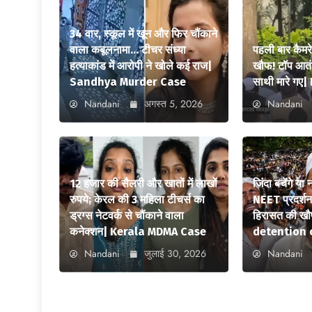
34 वार, स्कूल में खून और फिर चौंकाने
वाला कबूलनामा… टीचर संध्या
पहली बार कैमर
हत्याकांड में आरोपी ने खोले कई राज|
खौफ! टॉप आतंक
Sandhya Murder Case
साथी मारे ग
Nandani
अगस्त 5, 2026
Nandani
12 हजार की सैलरी और खातों में लाखों
जिंदा बचेंगे या
रुपये; केरल की 3 महिला टीचर्स का
NEET प्रदर्शन स
ड्रग्स नेटवर्क से चौंकाने वाला
हिरासत की ख
कनेक्शन| Kerala MDMA Case
detention 
Nandani
जुलाई 30, 2026
Nandani