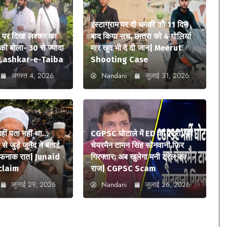
इंस्टाग्राम पर दी धमकी को 11 दिन
े पर दिखा लश्कर का
बाद किया सच, छात्रा को 4 गोलियां
ी बोला- 30 से ज्यादा
मार खुद भी दे दी जान| Meerut
ए| Lashkar-e-Taiba
Shooting Case
अगस्त 4, 2026
Nandani
जुलाई 31, 2026
 नहीं पता नहीं था…
CGPSC घोटाले में ED की एंट्री, पूर्व
े जुड़े जुनैद ने बताई
चेयरमैन टामन सिंह सोनवानी फिर
ौफनाक रात| Junaid
गिरफ्तार; अब खुलेगा मनी ट्रेल का
claim
राज| CGPSC Scam
जुलाई 29, 2026
Nandani
जुलाई 26, 2026