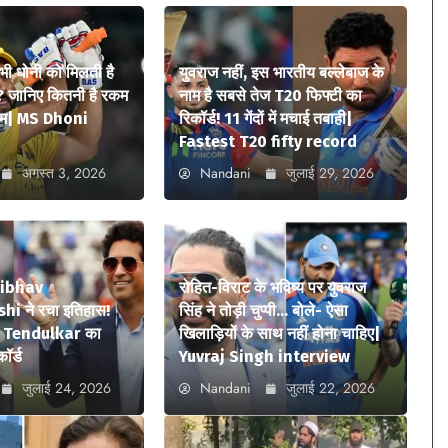
 भी धोनी को मिलती है
युवराज नहीं, इस भारतीय बल्लेबाज के
? जानिए कितनी है रकम
नाम है सबसे तेज T20 फिफ्टी का
ियम| MS Dhoni
रिकॉर्ड! 11 गेंदों में मचाई तबाही|
Fastest T20 fifty record
अगस्त 3, 2026
Nandani
जुलाई 29, 2026
aibhav
रोहित-विराट के भविष्य पर युवराज
i ने रचा इतिहास!
सिंह ने तोड़ी चुप्पी… बोले- ऐसा
n Tendulkar का
खिलाड़ियों के साथ नहीं होना चाहिए|
कॉर्ड
Yuvraj Singh interview
जुलाई 24, 2026
Nandani
जुलाई 22, 2026