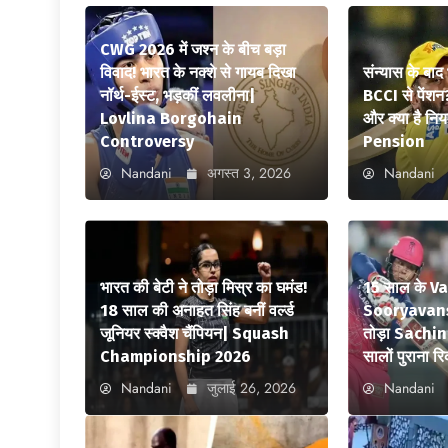
CWG 2026 में जश्न के बीच बड़ा
विवाद! भारत के नक्शे से गायब दिखा
संन्यास के बाद
नॉर्थ-ईस्ट, भड़कीं लवलीना|
BCCI से पेंशन
Lovlina Borgohain
और क्या है न
Controversy
Pension
Nandani
अगस्त 3, 2026
Nandani
भारत की बेटी ने तोड़ा मिस्र का घमंड!
15 साल के V
18 साल की अनाहत सिंह बनीं वर्ल्ड
Sooryavansh
जूनियर स्क्वैश चैंपियन| Squash
तोड़ा Sachi
Championship 2026
सालों पुराना रि
Nandani
जुलाई 26, 2026
Nandani