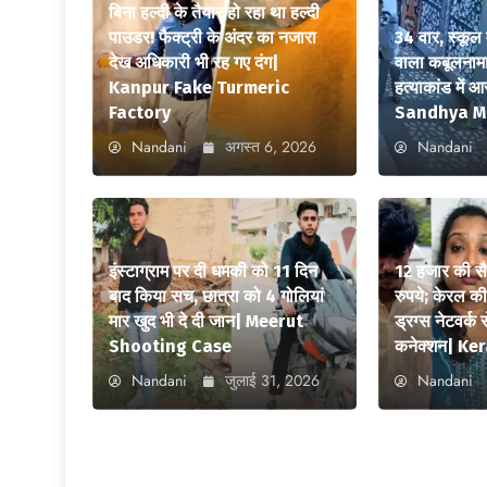
बिना हल्दी के तैयार हो रहा था हल्दी
पाउडर! फैक्ट्री के अंदर का नजारा
34 वार, स्कूल 
देख अधिकारी भी रह गए दंग|
वाला कबूलनामा
Kanpur Fake Turmeric
हत्याकांड में 
Factory
Sandhya M
Nandani
अगस्त 6, 2026
Nandani
इंस्टाग्राम पर दी धमकी को 11 दिन
12 हजार की सै
बाद किया सच, छात्रा को 4 गोलियां
रुपये; केरल क
मार खुद भी दे दी जान| Meerut
ड्रग्स नेटवर्क 
Shooting Case
कनेक्शन| K
Nandani
जुलाई 31, 2026
Nandani