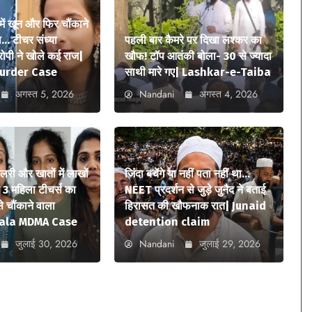
में खून और फिर चौंकाने
… टीचर संध्या
पहली बार कैमरे पर दिखा लश्कर का
आरोपी ने खोले कई राज|
खौफ! टॉप आतंकी बोला- 30 से ज्यादा
urder Case
साथी मारे गए| Lashkar-e-Taiba
अगस्त 5, 2026
Nandani
अगस्त 4, 2026
लरी और खातों में लाखों
जिंदा बचेंगे या नहीं पता नहीं था…
ी 3 महिला टीचर्स का
NEET प्रदर्शन से जुड़े जुनैद ने बताई
से चौंकाने वाला
हिरासत की खौफनाक रात| Junaid
erala MDMA Case
detention claim
जुलाई 30, 2026
Nandani
जुलाई 29, 2026