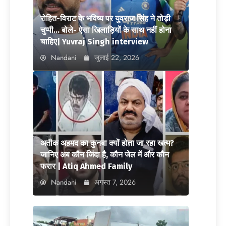
रोहित-विराट के भविष्य पर युवराज सिंह ने तोड़ी
चुप्पी… बोले- ऐसा खिलाड़ियों के साथ नहीं होना
चाहिए| Yuvraj Singh interview
Nandani
जुलाई 22, 2026
अतीक अहमद का कुनबा क्यों होता जा रहा खत्म?
जानिए अब कौन जिंदा है, कौन जेल में और कौन
फरार | Atiq Ahmed Family
Nandani
अगस्त 7, 2026