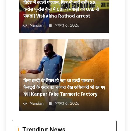
विदेश में बदली पहचान, फिर भी नहीं बची! 88
करोड़ फ्रॉड केस में CBI ने भगोड़ी को UAE से
पकड़ा| Vishakha Rathod arrest
Nandani
अगस्त 6, 2026
बिना हल्दी के तैयार हो रहा था हल्दी पाउडर!
फैक्ट्री के अंदर का नजारा देख अधिकारी भी रह गए
दंग| Kanpur Fake Turmeric Factory
Nandani
अगस्त 6, 2026
Trending News