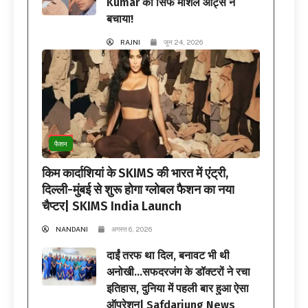
Kumar को सिर्फ मार्शल आर्ट्स ने
बचाया!
RAJNI
जून 24, 2026
फैशन
किम कार्दाशियां के SKIMS की भारत में एंट्री,
दिल्ली-मुंबई से शुरू होगा ग्लोबल फैशन का नया
चैप्टर| SKIMS India Launch
NANDANI
अगस्त 6, 2026
दाईं तरफ था दिल, बनावट भी थी
अनोखी…सफदरजंग के डॉक्टरों ने रचा
इतिहास, दुनिया में पहली बार हुआ ऐसा
ऑपरेशन| Safdarjung News