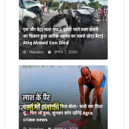
एक और बेटा चला गया… झांसी जाते वक्त हादसे
का शिकार हुआ अतीक अहमद का सबसे छोटा बेटा|
Atiq Ahmed Son Died
Nandani
अगस्त 7, 2026
कुंवारी बेटी हुई प्रेग्नेंट, पिता बोला- चलो दवा दिला
दूं… फिर जो हुआ, सुनकर कांप उठेंगे| Agra
crime news
Nandani
अगस्त 6, 2026