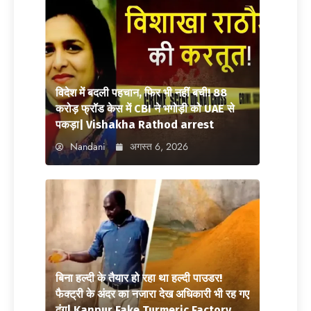
विदेश में बदली पहचान, फिर भी नहीं बची! 88
करोड़ फ्रॉड केस में CBI ने भगोड़ी को UAE से
पकड़ा| Vishakha Rathod arrest
Nandani
अगस्त 6, 2026
बिना हल्दी के तैयार हो रहा था हल्दी पाउडर!
फैक्ट्री के अंदर का नजारा देख अधिकारी भी रह गए
दंग| Kanpur Fake Turmeric Factory