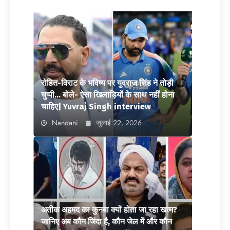
रोहित-विराट के भविष्य पर युवराज सिंह ने तोड़ी
चुप्पी… बोले- ऐसा खिलाड़ियों के साथ नहीं होना
चाहिए| Yuvraj Singh interview
Nandani
जुलाई 22, 2026
अतीक अहमद का कुनबा क्यों होता जा रहा खत्म?
जानिए अब कौन जिंदा है, कौन जेल में और कौन