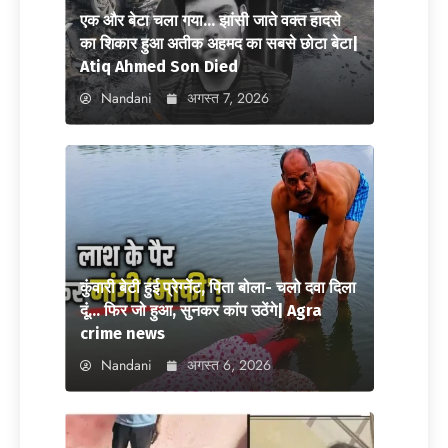
एक और बेटा चला गया… झांसी जाते वक्त हादसे
का शिकार हुआ अतीक अहमद का सबसे छोटा बेटा|
Atiq Ahmed Son Died
Nandani
अगस्त 7, 2026
कुंवारी बेटी हुई प्रेग्नेंट, पिता बोला- चलो दवा दिला
दूं… फिर जो हुआ, सुनकर कांप उठेंगे| Agra
crime news
Nandani
अगस्त 6, 2026