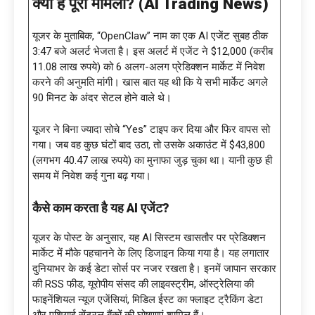
क्या है पूरा मामला
? (
AI Trading News
)
यूजर के मुताबिक, “OpenClaw” नाम का एक AI एजेंट सुबह ठीक
3:47 बजे अलर्ट भेजता है। इस अलर्ट में एजेंट ने $12,000 (करीब
11.08 लाख रुपये) को 6 अलग-अलग प्रेडिक्शन मार्केट में निवेश
करने की अनुमति मांगी। खास बात यह थी कि ये सभी मार्केट अगले
90 मिनट के अंदर सेटल होने वाले थे।
यूजर ने बिना ज्यादा सोचे “Yes” टाइप कर दिया और फिर वापस सो
गया। जब वह कुछ घंटों बाद उठा, तो उसके अकाउंट में $43,800
(लगभग 40.47 लाख रुपये) का मुनाफा जुड़ चुका था। यानी कुछ ही
समय में निवेश कई गुना बढ़ गया।
कैसे काम करता है यह
AI एजेंट?
यूजर के पोस्ट के अनुसार, यह AI सिस्टम खासतौर पर प्रेडिक्शन
मार्केट में मौके पहचानने के लिए डिजाइन किया गया है। यह लगातार
दुनियाभर के कई डेटा सोर्स पर नजर रखता है। इनमें जापान सरकार
की RSS फीड, यूरोपीय संसद की लाइवस्ट्रीम, ऑस्ट्रेलिया की
फाइनेंशियल न्यूज एजेंसियां, मिडिल ईस्ट का फ्लाइट ट्रैकिंग डेटा
और एशियाई सेंट्रल बैंकों की घोषणाएं शामिल हैं।