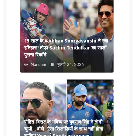
15 साल के Vaibhav Sooryavanshi ने रचा
इतिहास! तोड़ा Sachin Tendulkar का सालों
पुराना रिकॉर्ड
Nandani
जुलाई 24, 2026
रोहित-विराट के भविष्य पर युवराज सिंह ने तोड़ी
चुप्पी… बोले- ऐसा खिलाड़ियों के साथ नहीं होना
चाहिए| Yuvraj Singh interview