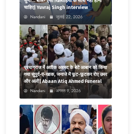
चुप्पी… बोले- ऐसा खिलाड़ियों के साथ नहीं होना
चाहिए| Yuvraj Singh interview
Nandani
जुलाई 22, 2026
प्रयागराज में अतीक अहमद के बेटे आबान को किया
गया सुपुर्द-ए-खाक, जनाजे में फूट-फूटकर रोए उमर
और अली| Abaan Atiq Ahmed Funeral
Nandani
अगस्त 9, 2026