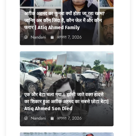
अतीक अहमद का कुनबा क्यों होता जा रहा खत्म?
जानिए अब कौन जिंदा है, कौन जेल में और कौन
फरार | Atiq Ahmed Family
Nandani
अगस्त 7, 2026
एक और बेटा चला गया… झांसी जाते वक्त हादसे
का शिकार हुआ अतीक अहमद का सबसे छोटा बेटा|
Atiq Ahmed Son Died
Nandani
अगस्त 7, 2026