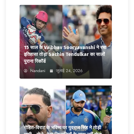
15 साल के Vaibhav Sooryavanshi ने रचा
इतिहास! तोड़ा Sachin Tendulkar का सालों
पुराना रिकॉर्ड
Nandani
जुलाई 24, 2026
रोहित-विराट के भविष्य पर युवराज सिंह ने तोड़ी