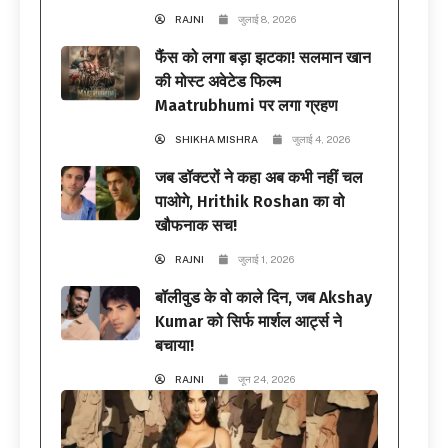
RAJNI
जुलाई 8, 2026
फैंस को लगा बड़ा झटका! सलमान खान
की मोस्ट अवेटेड फिल्म
Maatrubhumi पर लगा ग्रहण
SHIKHA MISHRA
जुलाई 4, 2026
जब डॉक्टरों ने कहा अब कभी नहीं चल
पाओगे, Hrithik Roshan का वो
खौफनाक सच!
RAJNI
जुलाई 1, 2026
बॉलीवुड के वो काले दिन, जब Akshay
Kumar को सिर्फ मार्शल आर्ट्स ने
बचाया!
RAJNI
जून 24, 2026