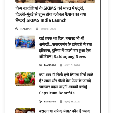
किम कार्दाशियां के SKIMS की भारत में एंट्री,
दिल्ली-मुंबई से शुरू होगा ग्लोबल फैशन का नया
चैप्टर| SKIMS India Launch
NANDANI
अगस्त 6, 2026
दाईं तरफ था दिल, बनावट भी थी
अनोखी…सफदरजंग के डॉक्टरों ने रचा
इतिहास, दुनिया में पहली बार हुआ ऐसा
ऑपरेशन| Safdarjung News
NANDANI
अगस्त 3, 2026
क्या आप भी सिर्फ हरी शिमला मिर्च खाते
हैं? लाल और पीली बेल पेपर के फायदे
जानकर बदल जाएगी आपकी पसंद|
Capsicum Benefits
NANDANI
जुलाई 31, 2026
ब्राउन या सफेद अंडा? कौन है ज्यादा