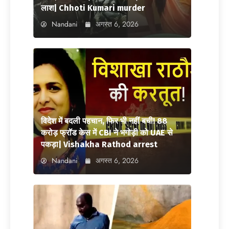
लाश| Chhoti Kumari murder
Nandani
अगस्त 6, 2026
विदेश में बदली पहचान, फिर भी नहीं बची! 88
करोड़ फ्रॉड केस में CBI ने भगोड़ी को UAE से
पकड़ा| Vishakha Rathod arrest
Nandani
अगस्त 6, 2026