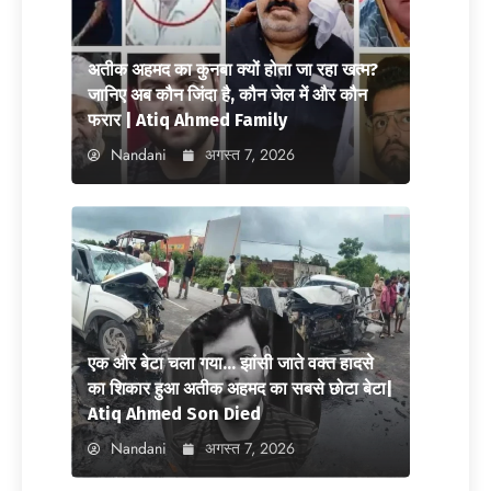
अतीक अहमद का कुनबा क्यों होता जा रहा खत्म?
जानिए अब कौन जिंदा है, कौन जेल में और कौन
फरार | Atiq Ahmed Family
Nandani
अगस्त 7, 2026
एक और बेटा चला गया… झांसी जाते वक्त हादसे
का शिकार हुआ अतीक अहमद का सबसे छोटा बेटा|
Atiq Ahmed Son Died
Nandani
अगस्त 7, 2026