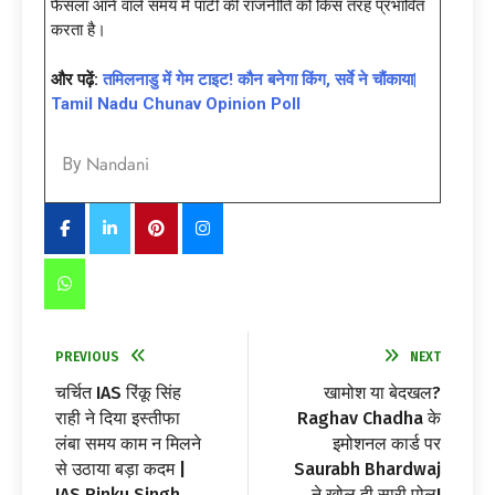
फैसला आने वाले समय में पार्टी की राजनीति को किस तरह प्रभावित
करता है।
और पढ़ें:
तमिलनाडु में गेम टाइट! कौन बनेगा किंग, सर्वे ने चौंकाया|
Tamil Nadu Chunav Opinion Poll
Nandani
By
PREVIOUS
NEXT
चर्चित IAS रिंकू सिंह
खामोश या बेदखल?
राही ने दिया इस्तीफा
Raghav Chadha के
लंबा समय काम न मिलने
इमोशनल कार्ड पर
से उठाया बड़ा कदम |
Saurabh Bhardwaj
IAS Rinku Singh
ने खोल दी सारी पोल!