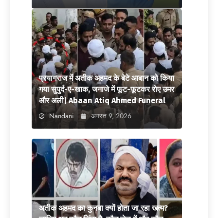
प्रयागराज में अतीक अहमद के बेटे आबान को किया
गया सुपुर्द-ए-खाक, जनाजे में फूट-फूटकर रोए उमर
और अली| Abaan Atiq Ahmed Funeral
Nandani
अगस्त 9, 2026
अतीक अहमद का कुनबा क्यों होता जा रहा खत्म?