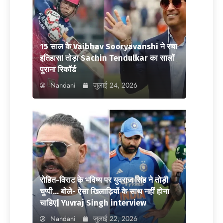
15 साल के Vaibhav Sooryavanshi ने रचा
इतिहास! तोड़ा Sachin Tendulkar का सालों
पुराना रिकॉर्ड
Nandani
जुलाई 24, 2026
रोहित-विराट के भविष्य पर युवराज सिंह ने तोड़ी
चुप्पी… बोले- ऐसा खिलाड़ियों के साथ नहीं होना
चाहिए| Yuvraj Singh interview
Nandani
जुलाई 22, 2026