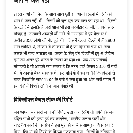
आग में जल रही
इंदिरा गांधी की चिता के साथ साथ पूरी राजधानी दिल्ली भी दंगो की
आग में जल रही थी। सिखों को चुन चुन कर मारा जा रहा था… दिल्ली
के कई ऐसे इलाके है जहां आज भी इस नरसंहार के जीते जागते साक्ष्य
मौजूद है.. सरकारी आकड़ो की माने तो नरसंहार में पूरे देशभर में
करीब 3350 लोगो की मौत हुई थी… जिसमें केवल दिल्ली में ही 2800
लोग शामिल थे, लेकिन ये तो केवल वो है जो दिखाया गया था…सच
उससे भी बेहद भयावाह था…कहने के लिए दंगे दिल्ली में हुए थे लेकिन
दंगो का असर पूरे भारत के सिखों पर पड़ा था.. जब आप सच्चाई
खंगालते है तो आपको पता चलता है कि मरने वाले केवल 3350 ही नहीं
थे.. ये आकड़े बेहद भहावाह थे.. इस वीडियो में हम जानेंगे कि दिल्ली से
बाहर सिखों के साथ 1984 के दंगो में क्या हुआ था..और सहीं मायने में
इन दंगो में कितने लोगो ने जान गंवाई थी।
विकिलीक्स केबल लीक की रिपोर्ट
जब आपक सरकारी जांच की रिपोर्ट उठा कर देंखेंगे तो पायेंगे कि जब
इंदिरा गांधी की हत्या हुई तब कांग्रेस, भारतीय जनता पार्टी और
राष्ट्रीय स्वयं सेवक संघ ने इस मुद्दे को धार्मिक साम्प्रादायिक रूप दे
दिया.. हिंदुओ को सिखों के विरूद्ध भड़काया गया… सिखों के इतिहास में