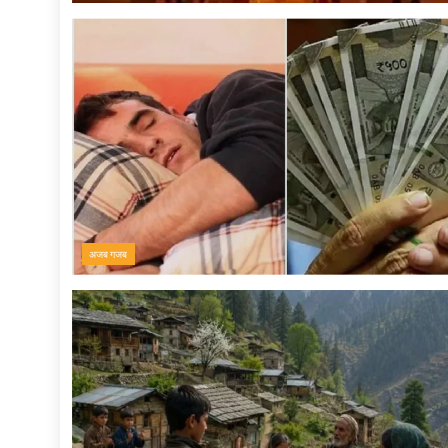
अजब गजब