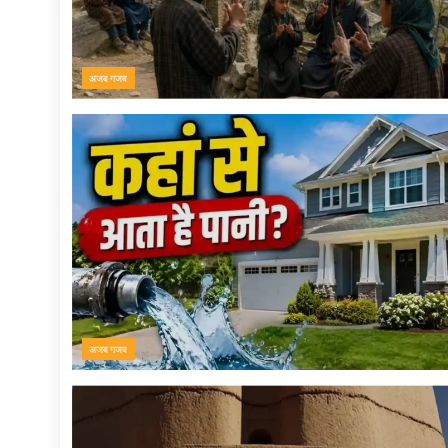
अजब गजब
अजब गजब