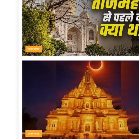
अजब गजब
अजब गजब