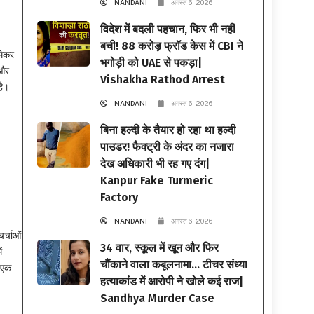
NANDANI
अगस्त 6, 2026
विदेश में बदली पहचान, फिर भी नहीं
बची! 88 करोड़ फ्रॉड केस में CBI ने
मेकर
भगोड़ी को UAE से पकड़ा|
 और
Vishakha Rathod Arrest
है।
NANDANI
अगस्त 6, 2026
बिना हल्दी के तैयार हो रहा था हल्दी
पाउडर! फैक्ट्री के अंदर का नजारा
देख अधिकारी भी रह गए दंग|
-
Kanpur Fake Turmeric
Factory
NANDANI
अगस्त 6, 2026
र्चाओं
34 वार, स्कूल में खून और फिर
ं
चौंकाने वाला कबूलनामा… टीचर संध्या
द एक
हत्याकांड में आरोपी ने खोले कई राज|
Sandhya Murder Case