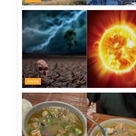
अजब गजब