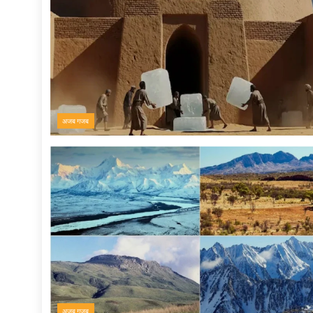
अजब गजब
अजब गजब