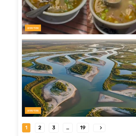
अजब गजब
अजब गजब
1
2
3
…
19