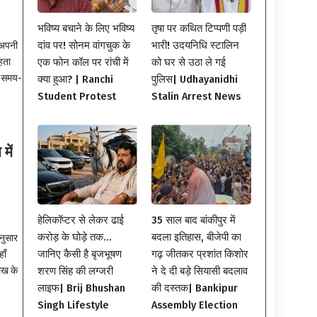
भविष्य बचाने के लिए भविष्य
तृषा पर कथित टिप्पणी पड़ी
दांव पर! सोनम वांगचुक के
भारी! उदयनिधि स्टालिन
 अपनी
रहता
एक फोन कॉल पर रांची में
को घर से उठा ले गई
। समय-
क्या हुआ? | Ranchi
पुलिस| Udhayanidhi
Student Protest
Stalin Arrest News
में
हेलिकॉप्टर से लेकर ढाई
35 साल बाद बांकीपुर में
करोड़ के घोड़े तक…
बदला इतिहास, बीजेपी का
नुसार
जानिए कैसी है बृजभूषण
गढ़ जीतकर प्रशांत किशोर
ाँ
ेख के
शरण सिंह की लग्जरी
ने दे दी बड़े सियासी बदलाव
लाइफ| Brij Bhushan
की दस्तक| Bankipur
Singh Lifestyle
Assembly Election