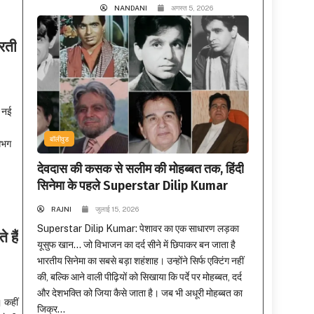
NANDANI
अगस्त 5, 2026
रती
क नई
।
बॉलीवुड
गभग
देवदास की कसक से सलीम की मोहब्बत तक, हिंदी
सिनेमा के पहले Superstar Dilip Kumar
RAJNI
जुलाई 15, 2026
Superstar Dilip Kumar: पेशावर का एक साधारण लड़का
 हैं
यूसुफ खान… जो विभाजन का दर्द सीने में छिपाकर बन जाता है
भारतीय सिनेमा का सबसे बड़ा शहंशाह। उन्होंने सिर्फ एक्टिंग नहीं
की, बल्कि आने वाली पीढ़ियों को सिखाया कि पर्दे पर मोहब्बत, दर्द
और देशभक्ति को जिया कैसे जाता है। जब भी अधूरी मोहब्बत का
 कहीं
जिक्र...