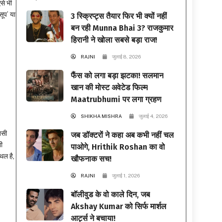
से भी
सूप’ या
3 स्क्रिप्ट्स तैयार फिर भी क्यों नहीं
बन रही Munna Bhai 3? राजकुमार
हिरानी ने खोला सबसे बड़ा राज!
RAJNI
जुलाई 8, 2026
फैंस को लगा बड़ा झटका! सलमान
खान की मोस्ट अवेटेड फिल्म
Maatrubhumi पर लगा ग्रहण
SHIKHA MISHRA
जुलाई 4, 2026
बसी
जब डॉक्टरों ने कहा अब कभी नहीं चल
ी
पाओगे, Hrithik Roshan का वो
थल है,
खौफनाक सच!
RAJNI
जुलाई 1, 2026
बॉलीवुड के वो काले दिन, जब
Akshay Kumar को सिर्फ मार्शल
आर्ट्स ने बचाया!