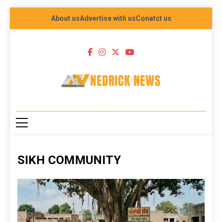
About us
Advertise with us
Conatct us
NEDRICK NEWS
SIKH COMMUNITY