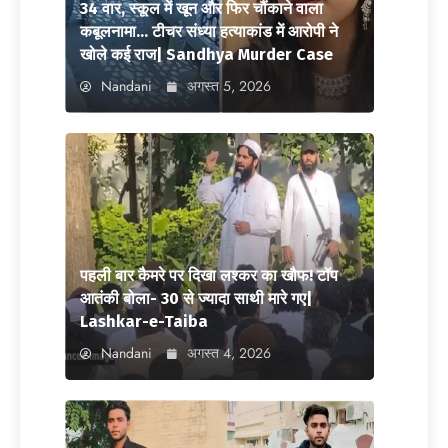
34 वार, स्कूल में खून और फिर चौंकाने वाला
कबूलनामा… टीचर संध्या हत्याकांड में आरोपी ने
खोले कई राज| Sandhya Murder Case
Nandani
अगस्त 5, 2026
पहली बार कैमरे पर दिखा लश्कर का खौफ! टॉप
आतंकी बोला- 30 से ज्यादा साथी मारे गए|
Lashkar-e-Taiba
Nandani
अगस्त 4, 2026