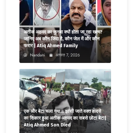
अतीक अहमद का कुनबा क्यों होता जा रहा खत्म?
जानिए अब कौन जिंदा है, कौन जेल में और कौन
फरार | Atiq Ahmed Family
Nandani
अगस्त 7, 2026
एक और बेटा चला गया… झांसी जाते वक्त हादसे
का शिकार हुआ अतीक अहमद का सबसे छोटा बेटा|
Atiq Ahmed Son Died