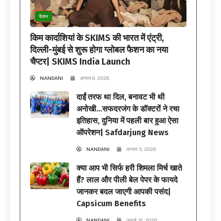
फैशन
किम कार्दाशियां के SKIMS की भारत में एंट्री,
दिल्ली-मुंबई से शुरू होगा ग्लोबल फैशन का नया
चैप्टर| SKIMS India Launch
NANDANI
अगस्त 6, 2026
दाईं तरफ था दिल, बनावट भी थी
अनोखी…सफदरजंग के डॉक्टरों ने रचा
इतिहास, दुनिया में पहली बार हुआ ऐसा
ऑपरेशन| Safdarjung News
NANDANI
अगस्त 3, 2026
क्या आप भी सिर्फ हरी शिमला मिर्च खाते
हैं? लाल और पीली बेल पेपर के फायदे
जानकर बदल जाएगी आपकी पसंद|
Capsicum Benefits
NANDANI
जुलाई 31, 2026