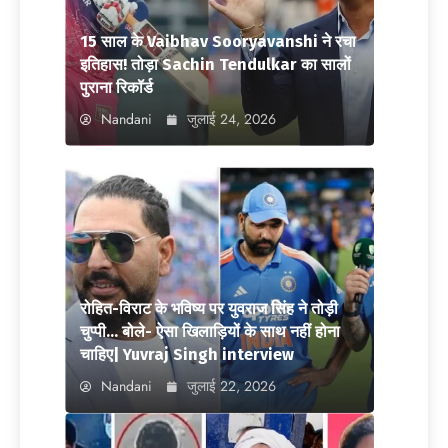
15 साल के Vaibhav Sooryavanshi ने रचा
इतिहास! तोड़ा Sachin Tendulkar का सालों
पुराना रिकॉर्ड
Nandani
जुलाई 24, 2026
रोहित-विराट के भविष्य पर युवराज सिंह ने तोड़ी
चुप्पी… बोले- ऐसा खिलाड़ियों के साथ नहीं होना
चाहिए| Yuvraj Singh interview
Nandani
जुलाई 22, 2026