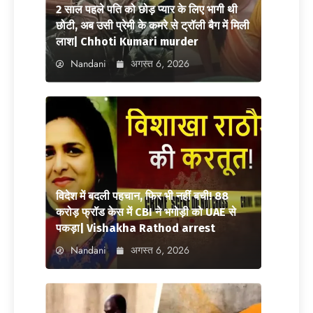
2 साल पहले पति को छोड़ प्यार के लिए भागी थी
छोटी, अब उसी प्रेमी के कमरे से ट्रॉली बैग में मिली
लाश| Chhoti Kumari murder
Nandani
अगस्त 6, 2026
विदेश में बदली पहचान, फिर भी नहीं बची! 88
करोड़ फ्रॉड केस में CBI ने भगोड़ी को UAE से
पकड़ा| Vishakha Rathod arrest
Nandani
अगस्त 6, 2026