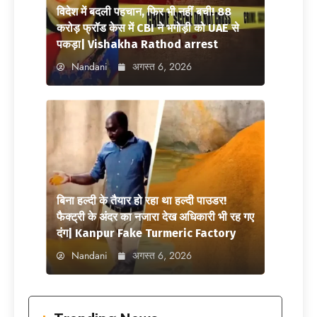
विदेश में बदली पहचान, फिर भी नहीं बची! 88
करोड़ फ्रॉड केस में CBI ने भगोड़ी को UAE से
पकड़ा| Vishakha Rathod arrest
Nandani
अगस्त 6, 2026
बिना हल्दी के तैयार हो रहा था हल्दी पाउडर!
फैक्ट्री के अंदर का नजारा देख अधिकारी भी रह गए
दंग| Kanpur Fake Turmeric Factory
Nandani
अगस्त 6, 2026