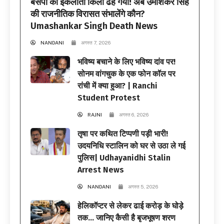
बसपा का इकलौता किला ढह गया! अब उमाशंकर सिंह
की राजनीतिक विरासत संभालेंगे कौन?
Umashankar Singh Death News
NANDANI
अगस्त 7, 2026
भविष्य बचाने के लिए भविष्य दांव पर!
सोनम वांगचुक के एक फोन कॉल पर
रांची में क्या हुआ? | Ranchi
Student Protest
RAJNI
अगस्त 6, 2026
तृषा पर कथित टिप्पणी पड़ी भारी!
उदयनिधि स्टालिन को घर से उठा ले गई
पुलिस| Udhayanidhi Stalin
Arrest News
NANDANI
अगस्त 5, 2026
हेलिकॉप्टर से लेकर ढाई करोड़ के घोड़े
तक… जानिए कैसी है बृजभूषण शरण