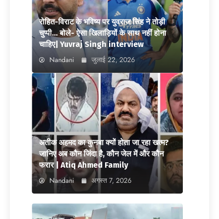
रोहित-विराट के भविष्य पर युवराज सिंह ने तोड़ी
चुप्पी… बोले- ऐसा खिलाड़ियों के साथ नहीं होना
चाहिए| Yuvraj Singh interview
Nandani
जुलाई 22, 2026
अतीक अहमद का कुनबा क्यों होता जा रहा खत्म?
जानिए अब कौन जिंदा है, कौन जेल में और कौन
फरार | Atiq Ahmed Family
Nandani
अगस्त 7, 2026