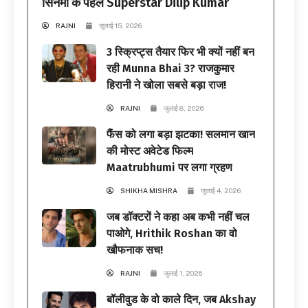
सिनेमा के पहले Superstar Dilip Kumar
RAJNI
जुलाई 15, 2026
3 स्क्रिप्ट्स तैयार फिर भी क्यों नहीं बन
रही Munna Bhai 3? राजकुमार
हिरानी ने खोला सबसे बड़ा राज!
RAJNI
जुलाई 8, 2026
फैंस को लगा बड़ा झटका! सलमान खान
की मोस्ट अवेटेड फिल्म
Maatrubhumi पर लगा ग्रहण
SHIKHA MISHRA
जुलाई 4, 2026
जब डॉक्टरों ने कहा अब कभी नहीं चल
पाओगे, Hrithik Roshan का वो
खौफनाक सच!
RAJNI
जुलाई 1, 2026
बॉलीवुड के वो काले दिन, जब Akshay