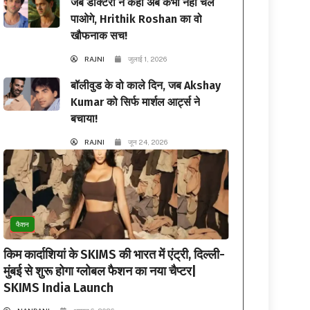
जब डॉक्टरों ने कहा अब कभी नहीं चल
पाओगे, Hrithik Roshan का वो
खौफनाक सच!
RAJNI
जुलाई 1, 2026
बॉलीवुड के वो काले दिन, जब Akshay
Kumar को सिर्फ मार्शल आर्ट्स ने
बचाया!
RAJNI
जून 24, 2026
फैशन
किम कार्दाशियां के SKIMS की भारत में एंट्री, दिल्ली-
मुंबई से शुरू होगा ग्लोबल फैशन का नया चैप्टर|
SKIMS India Launch