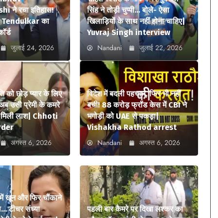
i ने रचा इतिहास!
सिंह ने तोड़ी चुप्पी… बोले- ऐसा
n Tendulkar का
खिलाड़ियों के साथ नहीं होना चाहिए|
कॉर्ड
Yuvraj Singh interview
जुलाई 24, 2026
Nandani
जुलाई 22, 2026
ि को छोड़ प्यार के लिए
विदेश में बदली पहचान, फिर भी नहीं
अब उसी प्रेमी के कमरे
बची! 88 करोड़ फ्रॉड केस में CBI ने
में मिली लाश| Chhoti
भगोड़ी को UAE से पकड़ा|
rder
Vishakha Rathod arrest
अगस्त 6, 2026
Nandani
अगस्त 6, 2026
में खून और फिर चौंकाने
… टीचर संध्या
पहली बार कैमरे पर दिखा लश्कर का