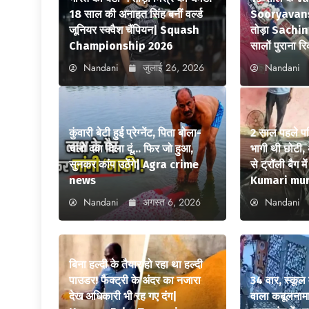
18 साल की अनाहत सिंह बनीं वर्ल्ड
Sooryavansh
जूनियर स्क्वैश चैंपियन| Squash
तोड़ा Sachi
Championship 2026
सालों पुराना रि
Nandani
जुलाई 26, 2026
Nandani
कुंवारी बेटी हुई प्रेग्नेंट, पिता बोला-
2 साल पहले पत
चलो दवा दिला दूं… फिर जो हुआ,
भागी थी छोटी, 
सुनकर कांप उठेंगे| Agra crime
से ट्रॉली बैग 
news
Kumari mu
Nandani
अगस्त 6, 2026
Nandani
बिना हल्दी के तैयार हो रहा था हल्दी
पाउडर! फैक्ट्री के अंदर का नजारा
34 वार, स्कूल 
देख अधिकारी भी रह गए दंग|
वाला कबूलनामा