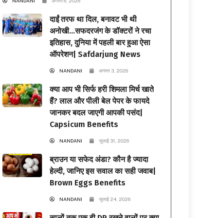
NANDANI
अगस्त 6, 2026
दाईं तरफ था दिल, बनावट भी थी
अनोखी…सफदरजंग के डॉक्टरों ने रचा
इतिहास, दुनिया में पहली बार हुआ ऐसा
ऑपरेशन| Safdarjung News
NANDANI
अगस्त 3, 2026
क्या आप भी सिर्फ हरी शिमला मिर्च खाते
हैं? लाल और पीली बेल पेपर के फायदे
जानकर बदल जाएगी आपकी पसंद|
Capsicum Benefits
NANDANI
जुलाई 31, 2026
ब्राउन या सफेद अंडा? कौन है ज्यादा
हेल्दी, जानिए इस सवाल का सही जवाब|
Brown Eggs Benefits
NANDANI
जुलाई 24, 2026
सालों तक एक ही DP रखने वालों पर क्या