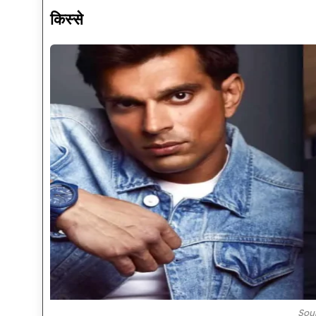
किस्से
Sou