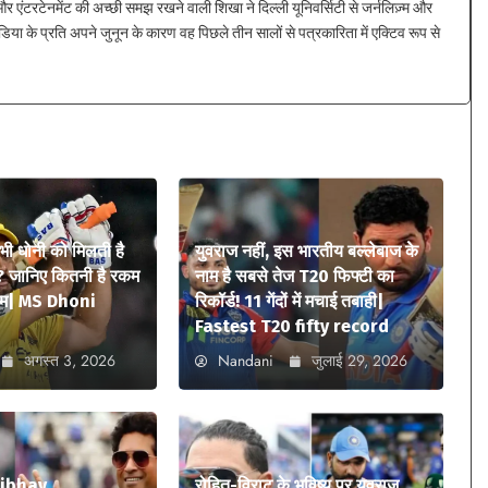
 एंटरटेनमेंट की अच्छी समझ रखने वाली शिखा ने दिल्ली यूनिवर्सिटी से जर्नलिज़्म और
िया के प्रति अपने जुनून के कारण वह पिछले तीन सालों से पत्रकारिता में एक्टिव रूप से
 भी धोनी को मिलती है
युवराज नहीं, इस भारतीय बल्लेबाज के
? जानिए कितनी है रकम
नाम है सबसे तेज T20 फिफ्टी का
ियम| MS Dhoni
रिकॉर्ड! 11 गेंदों में मचाई तबाही|
Fastest T20 fifty record
अगस्त 3, 2026
Nandani
जुलाई 29, 2026
aibhav
रोहित-विराट के भविष्य पर युवराज