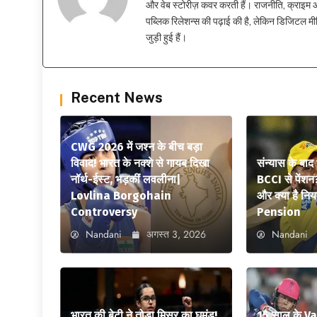
और वेब स्टोरीज़ कवर करती हैं। राजनीति, क्राइम और
पब्लिक रिलेशन्स की पढ़ाई की है, लेकिन डिजिटल मीड
जुड़ी हुई हैं।
Recent News
CWG 2026 में जश्न के बीच बड़ा
विवाद! भारत के नक्शे से गायब दिखा
संन्यास के बाद
नॉर्थ-ईस्ट, भड़कीं लवलीना|
BCCI से पेंशन
Lovlina Borgohain
और क्या है न
Controversy
Pension
Nandani
अगस्त 3, 2026
Nandani
भारत की बेटी ने तोड़ा मिस्र का घमंड!
15 साल के V