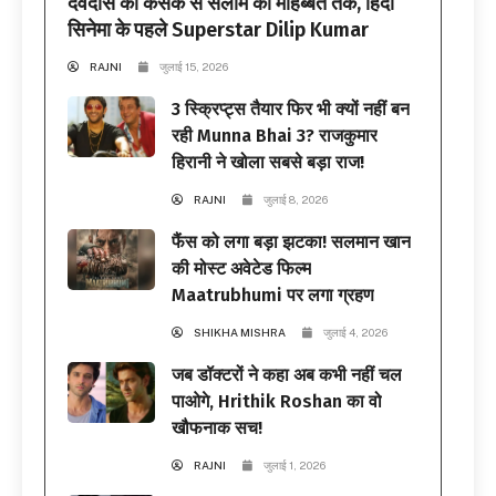
देवदास की कसक से सलीम की मोहब्बत तक, हिंदी
सिनेमा के पहले Superstar Dilip Kumar
RAJNI
जुलाई 15, 2026
3 स्क्रिप्ट्स तैयार फिर भी क्यों नहीं बन
रही Munna Bhai 3? राजकुमार
हिरानी ने खोला सबसे बड़ा राज!
RAJNI
जुलाई 8, 2026
फैंस को लगा बड़ा झटका! सलमान खान
की मोस्ट अवेटेड फिल्म
Maatrubhumi पर लगा ग्रहण
SHIKHA MISHRA
जुलाई 4, 2026
जब डॉक्टरों ने कहा अब कभी नहीं चल
पाओगे, Hrithik Roshan का वो
खौफनाक सच!
RAJNI
जुलाई 1, 2026