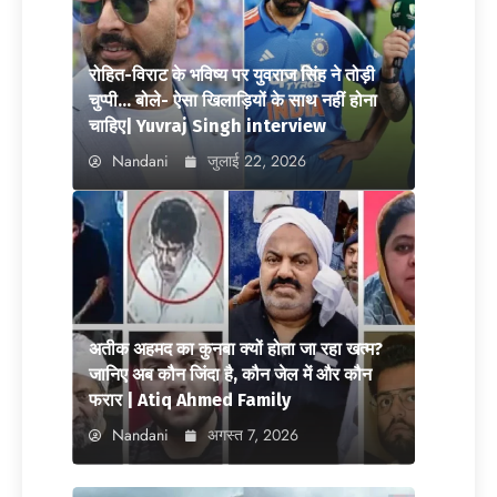
रोहित-विराट के भविष्य पर युवराज सिंह ने तोड़ी
चुप्पी… बोले- ऐसा खिलाड़ियों के साथ नहीं होना
चाहिए| Yuvraj Singh interview
Nandani
जुलाई 22, 2026
अतीक अहमद का कुनबा क्यों होता जा रहा खत्म?
जानिए अब कौन जिंदा है, कौन जेल में और कौन
फरार | Atiq Ahmed Family
Nandani
अगस्त 7, 2026