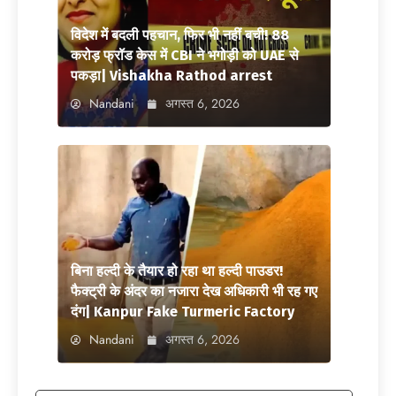
विदेश में बदली पहचान, फिर भी नहीं बची! 88
करोड़ फ्रॉड केस में CBI ने भगोड़ी को UAE से
पकड़ा| Vishakha Rathod arrest
Nandani
अगस्त 6, 2026
बिना हल्दी के तैयार हो रहा था हल्दी पाउडर!
फैक्ट्री के अंदर का नजारा देख अधिकारी भी रह गए
दंग| Kanpur Fake Turmeric Factory
Nandani
अगस्त 6, 2026