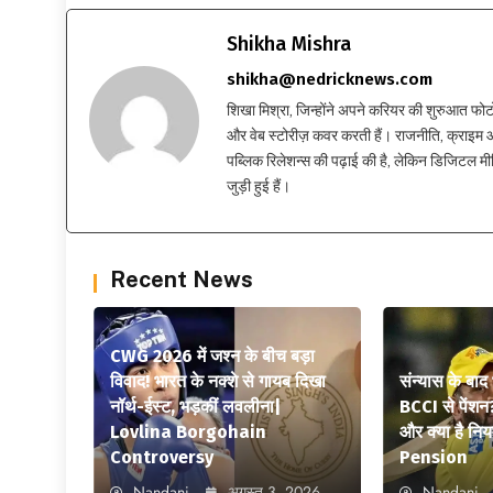
Shikha Mishra
shikha@nedricknews.com
शिखा मिश्रा, जिन्होंने अपने करियर की शुरुआत फोटोग्र
और वेब स्टोरीज़ कवर करती हैं। राजनीति, क्राइम और
पब्लिक रिलेशन्स की पढ़ाई की है, लेकिन डिजिटल मीड
जुड़ी हुई हैं।
Recent News
CWG 2026 में जश्न के बीच बड़ा
विवाद! भारत के नक्शे से गायब दिखा
संन्यास के बाद
नॉर्थ-ईस्ट, भड़कीं लवलीना|
BCCI से पेंशन
Lovlina Borgohain
और क्या है न
Controversy
Pension
Nandani
अगस्त 3, 2026
Nandani