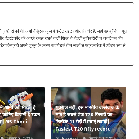
ाफी से की थी, अभी नेड्रिक न्यूज़ में कंटेंट राइटर और रिसर्चर हैं, जहाँ वह ब्रेकिंग न्यूज़
 एंटरटेनमेंट की अच्छी समझ रखने वाली शिखा ने दिल्ली यूनिवर्सिटी से जर्नलिज़्म और
िया के प्रति अपने जुनून के कारण वह पिछले तीन सालों से पत्रकारिता में एक्टिव रूप से
 भी धोनी को मिलती है
युवराज नहीं, इस भारतीय बल्लेबाज के
? जानिए कितनी है रकम
नाम है सबसे तेज T20 फिफ्टी का
ियम| MS Dhoni
रिकॉर्ड! 11 गेंदों में मचाई तबाही|
Fastest T20 fifty record
अगस्त 3, 2026
Nandani
जुलाई 29, 2026