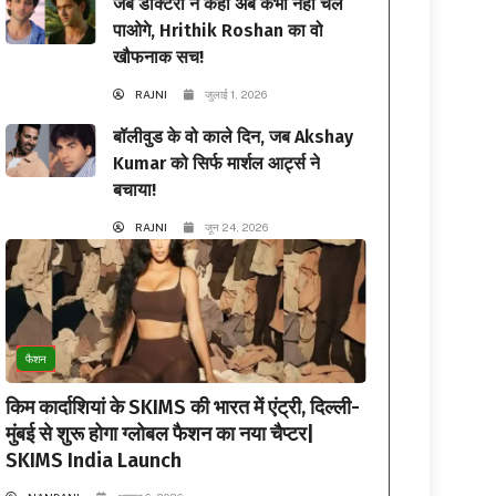
जब डॉक्टरों ने कहा अब कभी नहीं चल
पाओगे, Hrithik Roshan का वो
खौफनाक सच!
RAJNI
जुलाई 1, 2026
बॉलीवुड के वो काले दिन, जब Akshay
Kumar को सिर्फ मार्शल आर्ट्स ने
बचाया!
RAJNI
जून 24, 2026
फैशन
किम कार्दाशियां के SKIMS की भारत में एंट्री, दिल्ली-
मुंबई से शुरू होगा ग्लोबल फैशन का नया चैप्टर|
SKIMS India Launch