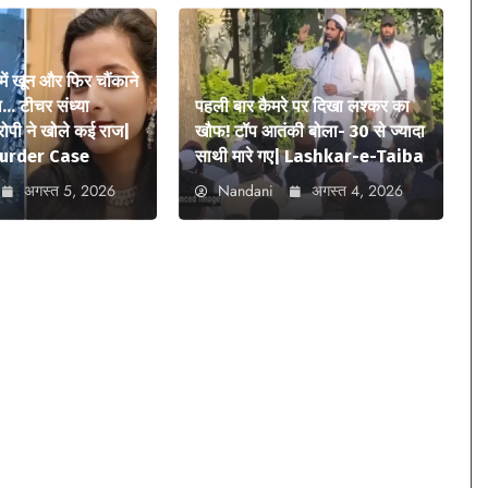
में खून और फिर चौंकाने
… टीचर संध्या
पहली बार कैमरे पर दिखा लश्कर का
आरोपी ने खोले कई राज|
खौफ! टॉप आतंकी बोला- 30 से ज्यादा
urder Case
साथी मारे गए| Lashkar-e-Taiba
अगस्त 5, 2026
Nandani
अगस्त 4, 2026