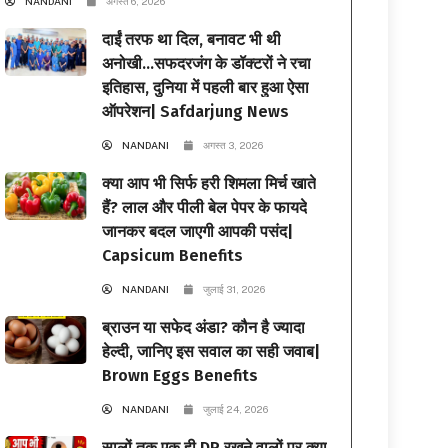
NANDANI
अगस्त 6, 2026
दाईं तरफ था दिल, बनावट भी थी
अनोखी…सफदरजंग के डॉक्टरों ने रचा
इतिहास, दुनिया में पहली बार हुआ ऐसा
ऑपरेशन| Safdarjung News
NANDANI
अगस्त 3, 2026
क्या आप भी सिर्फ हरी शिमला मिर्च खाते
हैं? लाल और पीली बेल पेपर के फायदे
जानकर बदल जाएगी आपकी पसंद|
Capsicum Benefits
NANDANI
जुलाई 31, 2026
ब्राउन या सफेद अंडा? कौन है ज्यादा
हेल्दी, जानिए इस सवाल का सही जवाब|
Brown Eggs Benefits
NANDANI
जुलाई 24, 2026
सालों तक एक ही DP रखने वालों पर क्या