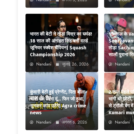
भारत की बेटी ने तोड़ा मिस्र का घमंड!
15 साल के V
18 साल की अनाहत सिंह बनीं वर्ल्ड
Sooryavansh
जूनियर स्क्वैश चैंपियन| Squash
तोड़ा Sachi
Championship 2026
सालों पुराना रि
Nandani
जुलाई 26, 2026
Nandani
कुंवारी बेटी हुई प्रेग्नेंट, पिता बोला-
2 साल पहले पत
चलो दवा दिला दूं… फिर जो हुआ,
भागी थी छोटी, 
सुनकर कांप उठेंगे| Agra crime
से ट्रॉली बैग 
news
Kumari mu
Nandani
अगस्त 6, 2026
Nandani