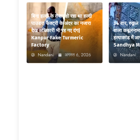
बिना हल्दी के तैयार हो रहा था हल्दी
पाउडर! फैक्ट्री के अंदर का नजारा
34 वार, स्कूल 
देख अधिकारी भी रह गए दंग|
वाला कबूलनामा
Kanpur Fake Turmeric
हत्याकांड में 
Factory
Sandhya M
Nandani
अगस्त 6, 2026
Nandani