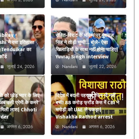
aibhav
रोहित-विराट के भविष्य पर युवराज
i ने रचा इतिहास!
सिंह ने तोड़ी चुप्पी… बोले- ऐसा
n Tendulkar का
खिलाड़ियों के साथ नहीं होना चाहिए|
कॉर्ड
Yuvraj Singh interview
जुलाई 24, 2026
Nandani
जुलाई 22, 2026
ि को छोड़ प्यार के लिए
विदेश में बदली पहचान, फिर भी नहीं
अब उसी प्रेमी के कमरे
बची! 88 करोड़ फ्रॉड केस में CBI ने
में मिली लाश| Chhoti
भगोड़ी को UAE से पकड़ा|
rder
Vishakha Rathod arrest
अगस्त 6, 2026
Nandani
अगस्त 6, 2026