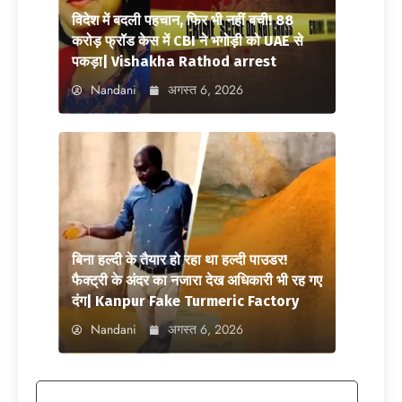
विदेश में बदली पहचान, फिर भी नहीं बची! 88
करोड़ फ्रॉड केस में CBI ने भगोड़ी को UAE से
पकड़ा| Vishakha Rathod arrest
Nandani
अगस्त 6, 2026
बिना हल्दी के तैयार हो रहा था हल्दी पाउडर!
फैक्ट्री के अंदर का नजारा देख अधिकारी भी रह गए
दंग| Kanpur Fake Turmeric Factory
Nandani
अगस्त 6, 2026