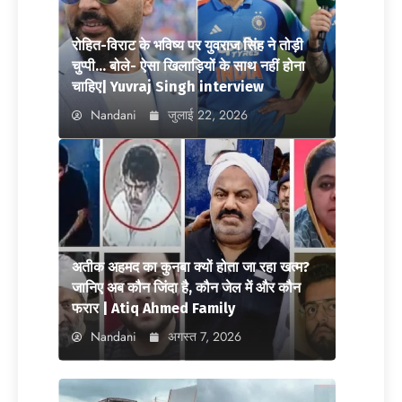
रोहित-विराट के भविष्य पर युवराज सिंह ने तोड़ी
चुप्पी… बोले- ऐसा खिलाड़ियों के साथ नहीं होना
चाहिए| Yuvraj Singh interview
Nandani
जुलाई 22, 2026
अतीक अहमद का कुनबा क्यों होता जा रहा खत्म?
जानिए अब कौन जिंदा है, कौन जेल में और कौन
फरार | Atiq Ahmed Family
Nandani
अगस्त 7, 2026