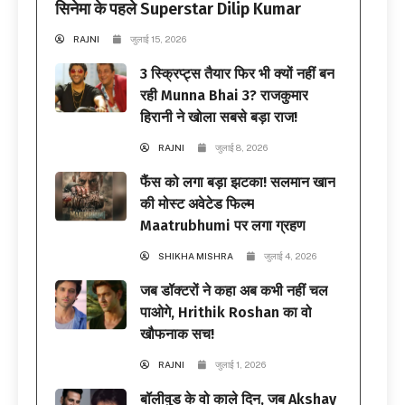
सिनेमा के पहले Superstar Dilip Kumar
RAJNI
जुलाई 15, 2026
3 स्क्रिप्ट्स तैयार फिर भी क्यों नहीं बन
रही Munna Bhai 3? राजकुमार
हिरानी ने खोला सबसे बड़ा राज!
RAJNI
जुलाई 8, 2026
फैंस को लगा बड़ा झटका! सलमान खान
की मोस्ट अवेटेड फिल्म
Maatrubhumi पर लगा ग्रहण
SHIKHA MISHRA
जुलाई 4, 2026
जब डॉक्टरों ने कहा अब कभी नहीं चल
पाओगे, Hrithik Roshan का वो
खौफनाक सच!
RAJNI
जुलाई 1, 2026
बॉलीवुड के वो काले दिन, जब Akshay