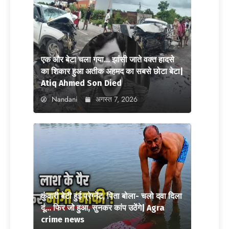
एक और बेटा चला गया… झांसी जाते वक्त हादसे
का शिकार हुआ अतीक अहमद का सबसे छोटा बेटा|
Atiq Ahmed Son Died
Nandani
अगस्त 7, 2026
कुंवारी बेटी हुई प्रेग्नेंट, पिता बोला- चलो दवा दिला
दूं… फिर जो हुआ, सुनकर कांप उठेंगे| Agra
crime news