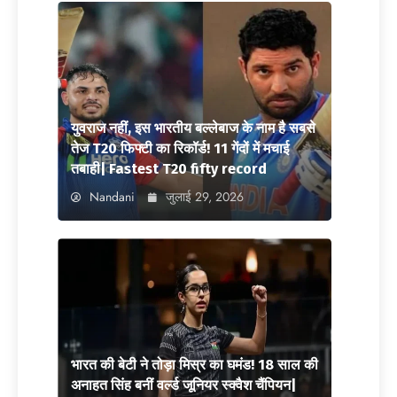
युवराज नहीं, इस भारतीय बल्लेबाज के नाम है सबसे
तेज T20 फिफ्टी का रिकॉर्ड! 11 गेंदों में मचाई
तबाही| Fastest T20 fifty record
Nandani
जुलाई 29, 2026
भारत की बेटी ने तोड़ा मिस्र का घमंड! 18 साल की
अनाहत सिंह बनीं वर्ल्ड जूनियर स्क्वैश चैंपियन|