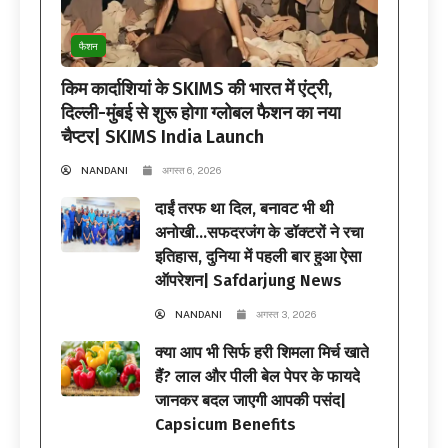
फैशन
किम कार्दाशियां के SKIMS की भारत में एंट्री,
दिल्ली-मुंबई से शुरू होगा ग्लोबल फैशन का नया
चैप्टर| SKIMS India Launch
NANDANI
अगस्त 6, 2026
दाईं तरफ था दिल, बनावट भी थी
अनोखी…सफदरजंग के डॉक्टरों ने रचा
इतिहास, दुनिया में पहली बार हुआ ऐसा
ऑपरेशन| Safdarjung News
NANDANI
अगस्त 3, 2026
क्या आप भी सिर्फ हरी शिमला मिर्च खाते
हैं? लाल और पीली बेल पेपर के फायदे
जानकर बदल जाएगी आपकी पसंद|
Capsicum Benefits