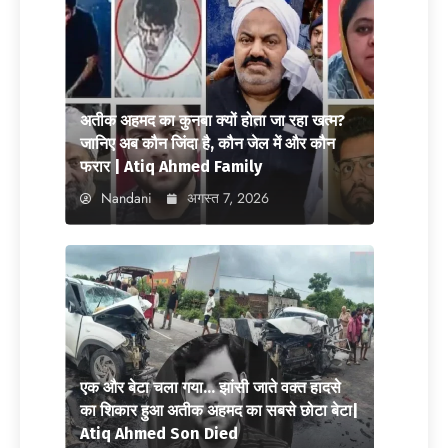
अतीक अहमद का कुनबा क्यों होता जा रहा खत्म?
जानिए अब कौन जिंदा है, कौन जेल में और कौन
फरार | Atiq Ahmed Family
Nandani
अगस्त 7, 2026
एक और बेटा चला गया… झांसी जाते वक्त हादसे
का शिकार हुआ अतीक अहमद का सबसे छोटा बेटा|
Atiq Ahmed Son Died