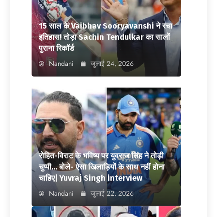
15 साल के Vaibhav Sooryavanshi ने रचा
इतिहास! तोड़ा Sachin Tendulkar का सालों
पुराना रिकॉर्ड
Nandani
जुलाई 24, 2026
रोहित-विराट के भविष्य पर युवराज सिंह ने तोड़ी
चुप्पी… बोले- ऐसा खिलाड़ियों के साथ नहीं होना
चाहिए| Yuvraj Singh interview
Nandani
जुलाई 22, 2026