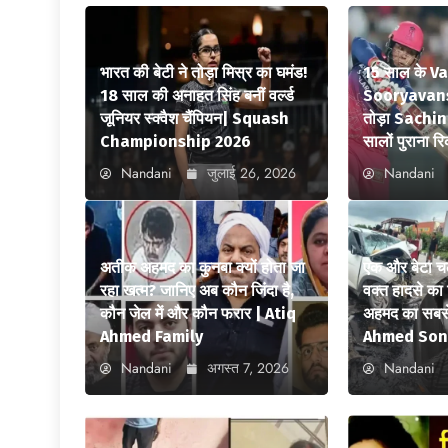
भारत की बेटी ने तोड़ा मिस्र का घमंड!
15 साल के V
18 साल की अनाहत सिंह बनीं वर्ल्ड
Sooryavansh
जूनियर स्क्वैश चैंपियन| Squash
तोड़ा Sachi
Championship 2026
सालों पुराना रि
Nandani
जुलाई 26, 2026
Nandani
अतीक अहमद का कुनबा क्यों होता जा
एक और बेटा च
रहा खत्म? जानिए अब कौन जिंदा है,
वक्त हादसे क
कौन जेल में और कौन फरार | Atiq
अहमद का सबसे
Ahmed Family
Ahmed Son
Nandani
अगस्त 7, 2026
Nandani