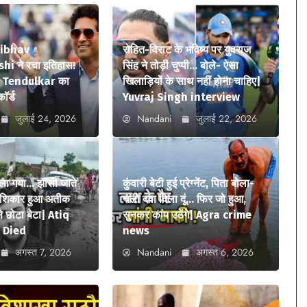
aibhav
रोहित-विराट के भविष्य पर युवराज
i ने रचा इतिहास!
सिंह ने तोड़ी चुप्पी… बोले- ऐसा
n Tendulkar का
खिलाड़ियों के साथ नहीं होना चाहिए|
कॉर्ड
Yuvraj Singh interview
जुलाई 24, 2026
Nandani
जुलाई 22, 2026
ला गया… झांसी जाते
कुंवारी बेटी हुई प्रेग्नेंट, पिता बोला-
ा शिकार हुआ अतीक
चलो दवा दिला दूं… फिर जो हुआ,
 छोटा बेटा| Atiq
सुनकर कांप उठेंगे| Agra crime
 Died
news
अगस्त 7, 2026
Nandani
अगस्त 6, 2026