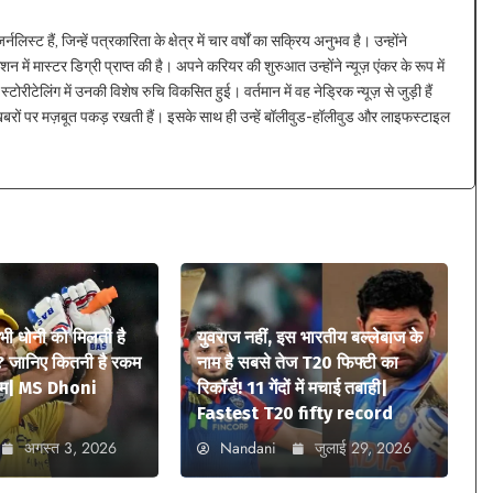
्ट हैं, जिन्हें पत्रकारिता के क्षेत्र में चार वर्षों का सक्रिय अनुभव है। उन्होंने
न में मास्टर डिग्री प्राप्त की है। अपने करियर की शुरुआत उन्होंने न्यूज़ एंकर के रूप में
्टोरीटेलिंग में उनकी विशेष रुचि विकसित हुई। वर्तमान में वह नेड्रिक न्यूज़ से जुड़ी हैं
 खबरों पर मज़बूत पकड़ रखती हैं। इसके साथ ही उन्हें बॉलीवुड-हॉलीवुड और लाइफस्टाइल
 भी धोनी को मिलती है
युवराज नहीं, इस भारतीय बल्लेबाज के
? जानिए कितनी है रकम
नाम है सबसे तेज T20 फिफ्टी का
ियम| MS Dhoni
रिकॉर्ड! 11 गेंदों में मचाई तबाही|
Fastest T20 fifty record
अगस्त 3, 2026
Nandani
जुलाई 29, 2026