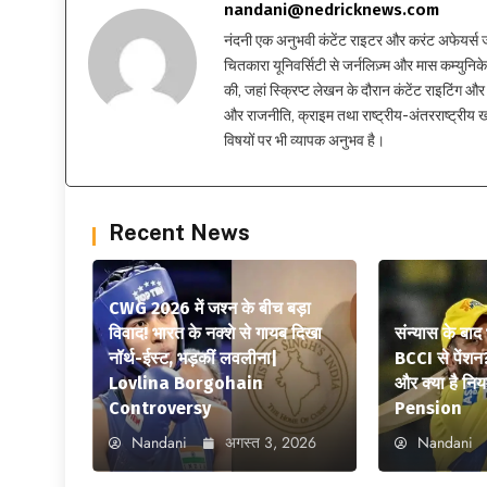
nandani@nedricknews.com
नंदनी एक अनुभवी कंटेंट राइटर और करंट अफेयर्स जर्नलिस
चितकारा यूनिवर्सिटी से जर्नलिज़्म और मास कम्युनिकेश
की, जहां स्क्रिप्ट लेखन के दौरान कंटेंट राइटिंग और स
और राजनीति, क्राइम तथा राष्ट्रीय-अंतरराष्ट्रीय
विषयों पर भी व्यापक अनुभव है।
Recent News
CWG 2026 में जश्न के बीच बड़ा
विवाद! भारत के नक्शे से गायब दिखा
संन्यास के बाद
नॉर्थ-ईस्ट, भड़कीं लवलीना|
BCCI से पेंशन
Lovlina Borgohain
और क्या है न
Controversy
Pension
Nandani
अगस्त 3, 2026
Nandani