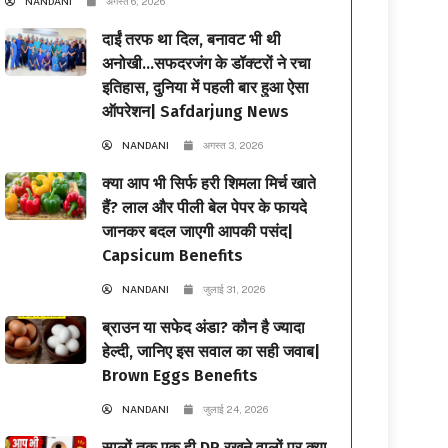
NANDANI
अगस्त 6, 2026
दाईं तरफ था दिल, बनावट भी थी
अनोखी…सफदरजंग के डॉक्टरों ने रचा
इतिहास, दुनिया में पहली बार हुआ ऐसा
ऑपरेशन| Safdarjung News
NANDANI
अगस्त 3, 2026
क्या आप भी सिर्फ हरी शिमला मिर्च खाते
हैं? लाल और पीली बेल पेपर के फायदे
जानकर बदल जाएगी आपकी पसंद|
Capsicum Benefits
NANDANI
जुलाई 31, 2026
ब्राउन या सफेद अंडा? कौन है ज्यादा
हेल्दी, जानिए इस सवाल का सही जवाब|
Brown Eggs Benefits
NANDANI
जुलाई 24, 2026
सालों तक एक ही DP रखने वालों पर क्या