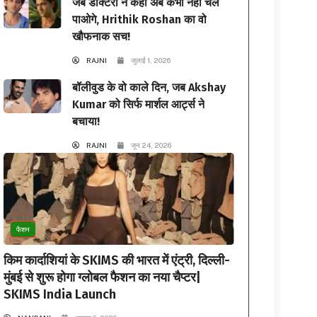
जब डॉक्टरों ने कहा अब कभी नहीं चल
पाओगे, Hrithik Roshan का वो
खौफनाक सच!
RAJNI
जुलाई 1, 2026
बॉलीवुड के वो काले दिन, जब Akshay
Kumar को सिर्फ मार्शल आर्ट्स ने
बचाया!
RAJNI
जून 24, 2026
फैशन
किम कार्दाशियां के SKIMS की भारत में एंट्री, दिल्ली-
मुंबई से शुरू होगा ग्लोबल फैशन का नया चैप्टर|
SKIMS India Launch