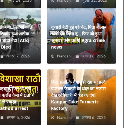
जुलाई 24, 2026
Nandani
जुलाई 22, 2026
ला गया… झांसी जाते
कुंवारी बेटी हुई प्रेग्नेंट, पिता बोला-
ा शिकार हुआ अतीक
चलो दवा दिला दूं… फिर जो हुआ,
 छोटा बेटा| Atiq
सुनकर कांप उठेंगे| Agra crime
 Died
news
अगस्त 7, 2026
Nandani
अगस्त 6, 2026
बिना हल्दी के तैयार हो रहा था हल्दी
 पहचान, फिर भी नहीं
पाउडर! फैक्ट्री के अंदर का नजारा
फ्रॉड केस में CBI ने
देख अधिकारी भी रह गए दंग|
 से पकड़ा|
Kanpur Fake Turmeric
athod arrest
Factory
अगस्त 6, 2026
Nandani
अगस्त 6, 2026