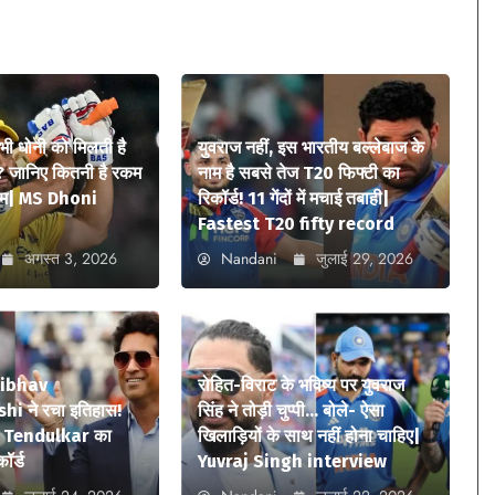
 भी धोनी को मिलती है
युवराज नहीं, इस भारतीय बल्लेबाज के
? जानिए कितनी है रकम
नाम है सबसे तेज T20 फिफ्टी का
ियम| MS Dhoni
रिकॉर्ड! 11 गेंदों में मचाई तबाही|
Fastest T20 fifty record
अगस्त 3, 2026
Nandani
जुलाई 29, 2026
aibhav
रोहित-विराट के भविष्य पर युवराज
i ने रचा इतिहास!
सिंह ने तोड़ी चुप्पी… बोले- ऐसा
n Tendulkar का
खिलाड़ियों के साथ नहीं होना चाहिए|
कॉर्ड
Yuvraj Singh interview