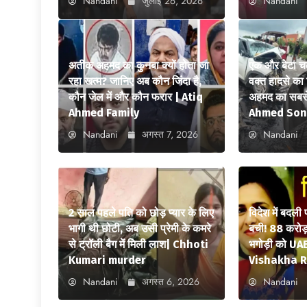
Nandani
जुलाई 26, 2026
Nandani
अतीक अहमद का कुनबा क्यों होता जा
एक और बेटा च
रहा खत्म? जानिए अब कौन जिंदा है,
वक्त हादसे क
कौन जेल में और कौन फरार | Atiq
अहमद का सबसे
Ahmed Family
Ahmed Son
Nandani
अगस्त 7, 2026
Nandani
2 साल पहले पति को छोड़ प्यार के लिए
विदेश में बदली
भागी थी छोटी, अब उसी प्रेमी के कमरे
बची! 88 करोड़ 
से ट्रॉली बैग में मिली लाश| Chhoti
भगोड़ी को UAE
Kumari murder
Vishakha R
Nandani
अगस्त 6, 2026
Nandani