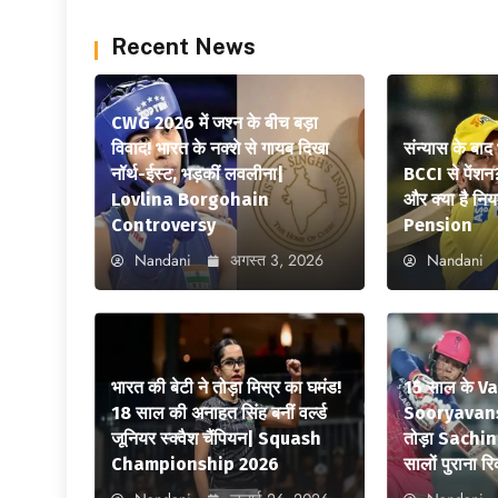
Recent News
CWG 2026 में जश्न के बीच बड़ा
विवाद! भारत के नक्शे से गायब दिखा
संन्यास के बाद
नॉर्थ-ईस्ट, भड़कीं लवलीना|
BCCI से पेंशन
Lovlina Borgohain
और क्या है न
Controversy
Pension
Nandani
अगस्त 3, 2026
Nandani
भारत की बेटी ने तोड़ा मिस्र का घमंड!
15 साल के V
18 साल की अनाहत सिंह बनीं वर्ल्ड
Sooryavansh
जूनियर स्क्वैश चैंपियन| Squash
तोड़ा Sachi
Championship 2026
सालों पुराना रि