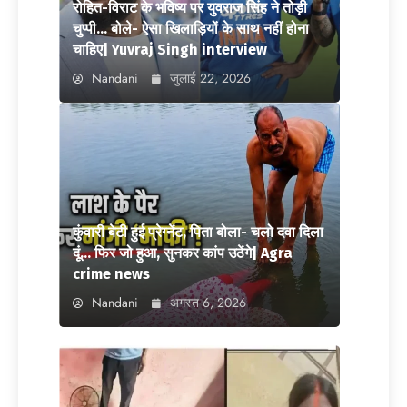
रोहित-विराट के भविष्य पर युवराज सिंह ने तोड़ी
चुप्पी… बोले- ऐसा खिलाड़ियों के साथ नहीं होना
चाहिए| Yuvraj Singh interview
Nandani
जुलाई 22, 2026
कुंवारी बेटी हुई प्रेग्नेंट, पिता बोला- चलो दवा दिला
दूं… फिर जो हुआ, सुनकर कांप उठेंगे| Agra
crime news
Nandani
अगस्त 6, 2026