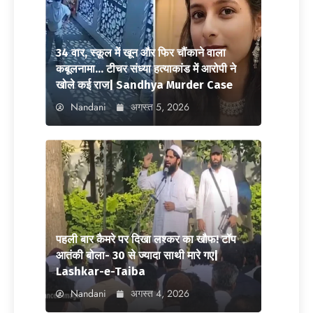
34 वार, स्कूल में खून और फिर चौंकाने वाला
कबूलनामा… टीचर संध्या हत्याकांड में आरोपी ने
खोले कई राज| Sandhya Murder Case
Nandani
अगस्त 5, 2026
पहली बार कैमरे पर दिखा लश्कर का खौफ! टॉप
आतंकी बोला- 30 से ज्यादा साथी मारे गए|
Lashkar-e-Taiba
Nandani
अगस्त 4, 2026