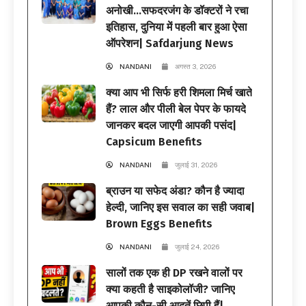
अनोखी…सफदरजंग के डॉक्टरों ने रचा
इतिहास, दुनिया में पहली बार हुआ ऐसा
ऑपरेशन| Safdarjung News
NANDANI
अगस्त 3, 2026
क्या आप भी सिर्फ हरी शिमला मिर्च खाते
हैं? लाल और पीली बेल पेपर के फायदे
जानकर बदल जाएगी आपकी पसंद|
Capsicum Benefits
NANDANI
जुलाई 31, 2026
ब्राउन या सफेद अंडा? कौन है ज्यादा
हेल्दी, जानिए इस सवाल का सही जवाब|
Brown Eggs Benefits
NANDANI
जुलाई 24, 2026
सालों तक एक ही DP रखने वालों पर
क्या कहती है साइकोलॉजी? जानिए
आपकी कौन-सी आदतें छिपी हैं|