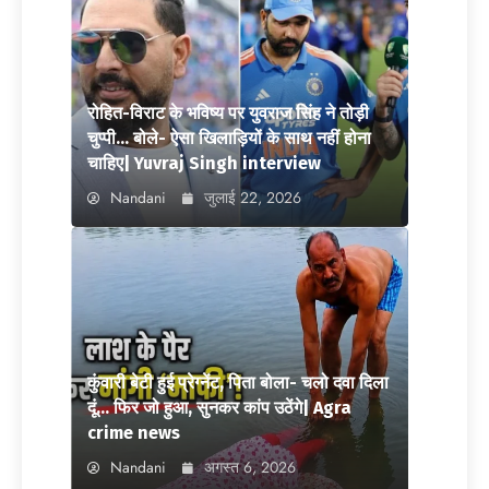
रोहित-विराट के भविष्य पर युवराज सिंह ने तोड़ी
चुप्पी… बोले- ऐसा खिलाड़ियों के साथ नहीं होना
चाहिए| Yuvraj Singh interview
Nandani
जुलाई 22, 2026
कुंवारी बेटी हुई प्रेग्नेंट, पिता बोला- चलो दवा दिला
दूं… फिर जो हुआ, सुनकर कांप उठेंगे| Agra
crime news
Nandani
अगस्त 6, 2026