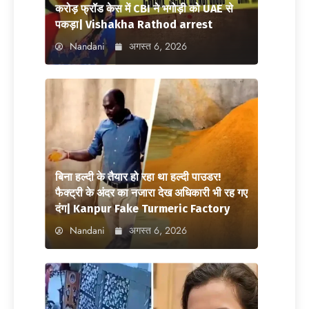
करोड़ फ्रॉड केस में CBI ने भगोड़ी को UAE से
पकड़ा| Vishakha Rathod arrest
Nandani
अगस्त 6, 2026
बिना हल्दी के तैयार हो रहा था हल्दी पाउडर!
फैक्ट्री के अंदर का नजारा देख अधिकारी भी रह गए
दंग| Kanpur Fake Turmeric Factory
Nandani
अगस्त 6, 2026