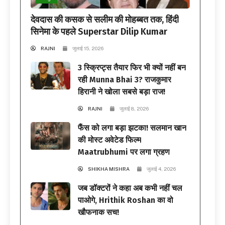
देवदास की कसक से सलीम की मोहब्बत तक, हिंदी
सिनेमा के पहले Superstar Dilip Kumar
RAJNI
जुलाई 15, 2026
3 स्क्रिप्ट्स तैयार फिर भी क्यों नहीं बन
रही Munna Bhai 3? राजकुमार
हिरानी ने खोला सबसे बड़ा राज!
RAJNI
जुलाई 8, 2026
फैंस को लगा बड़ा झटका! सलमान खान
की मोस्ट अवेटेड फिल्म
Maatrubhumi पर लगा ग्रहण
SHIKHA MISHRA
जुलाई 4, 2026
जब डॉक्टरों ने कहा अब कभी नहीं चल
पाओगे, Hrithik Roshan का वो
खौफनाक सच!