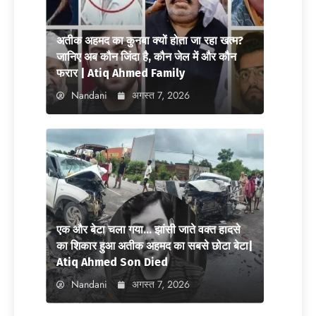
अतीक अहमद का कुनबा क्यों होता जा रहा खत्म?
जानिए अब कौन जिंदा है, कौन जेल में और कौन
फरार | Atiq Ahmed Family
Nandani
अगस्त 7, 2026
एक और बेटा चला गया… झांसी जाते वक्त हादसे
का शिकार हुआ अतीक अहमद का सबसे छोटा बेटा|
Atiq Ahmed Son Died
Nandani
अगस्त 7, 2026