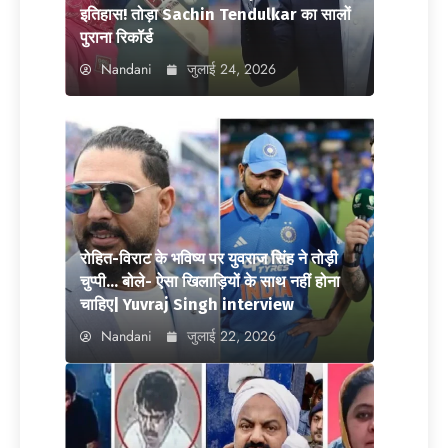
इतिहास! तोड़ा Sachin Tendulkar का सालों
पुराना रिकॉर्ड
Nandani
जुलाई 24, 2026
रोहित-विराट के भविष्य पर युवराज सिंह ने तोड़ी
चुप्पी… बोले- ऐसा खिलाड़ियों के साथ नहीं होना
चाहिए| Yuvraj Singh interview
Nandani
जुलाई 22, 2026