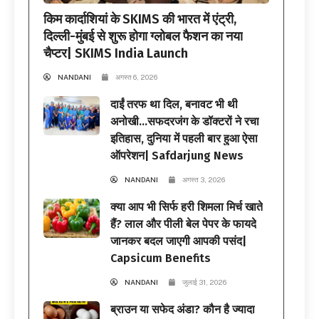
किम कार्दाशियां के SKIMS की भारत में एंट्री,
दिल्ली-मुंबई से शुरू होगा ग्लोबल फैशन का नया
चैप्टर| SKIMS India Launch
NANDANI
अगस्त 6, 2026
दाईं तरफ था दिल, बनावट भी थी
अनोखी…सफदरजंग के डॉक्टरों ने रचा
इतिहास, दुनिया में पहली बार हुआ ऐसा
ऑपरेशन| Safdarjung News
NANDANI
अगस्त 3, 2026
क्या आप भी सिर्फ हरी शिमला मिर्च खाते
हैं? लाल और पीली बेल पेपर के फायदे
जानकर बदल जाएगी आपकी पसंद|
Capsicum Benefits
NANDANI
जुलाई 31, 2026
ब्राउन या सफेद अंडा? कौन है ज्यादा