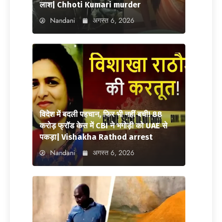
लाश| Chhoti Kumari murder
Nandani
अगस्त 6, 2026
विदेश में बदली पहचान, फिर भी नहीं बची! 88
करोड़ फ्रॉड केस में CBI ने भगोड़ी को UAE से
पकड़ा| Vishakha Rathod arrest
Nandani
अगस्त 6, 2026