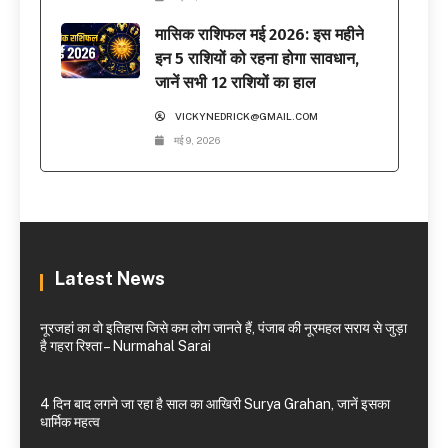
मासिक राशिफल मई 2026: इस महीने
इन 5 राशियों को रहना होगा सावधान,
जानें सभी 12 राशियों का हाल
VICKYNEDRICK@GMAIL.COM
मई 9, 2026
Latest News
नूरजहां का वो इतिहास जिसे कम लोग जानते हैं, पंजाब की नूरमहल सराय से जुड़ा
है गहरा रिश्ता – Nurmahal Sarai
4 दिन बाद लगने जा रहा है साल का आखिरी Surya Grahan, जानें इसका
धार्मिक महत्व