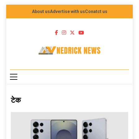
About us
Advertise with us
Conatct us
NEDRICK NEWS
टेक