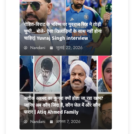
रोहित-विराट के भविष्य पर युवराज सिंह ने तोड़ी
चुप्पी… बोले- ऐसा खिलाड़ियों के साथ नहीं होना
चाहिए| Yuvraj Singh interview
Nandani
जुलाई 22, 2026
अतीक अहमद का कुनबा क्यों होता जा रहा खत्म?
जानिए अब कौन जिंदा है, कौन जेल में और कौन
फरार | Atiq Ahmed Family
Nandani
अगस्त 7, 2026