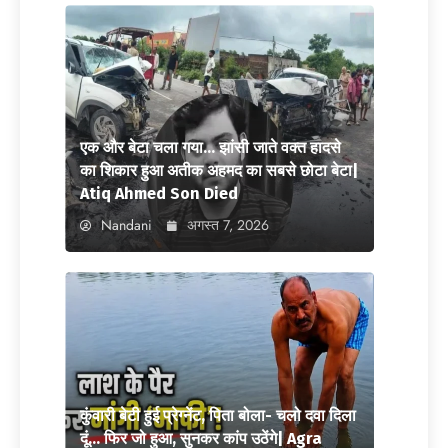
एक और बेटा चला गया… झांसी जाते वक्त हादसे
का शिकार हुआ अतीक अहमद का सबसे छोटा बेटा|
Atiq Ahmed Son Died
Nandani
अगस्त 7, 2026
कुंवारी बेटी हुई प्रेग्नेंट, पिता बोला- चलो दवा दिला
दूं… फिर जो हुआ, सुनकर कांप उठेंगे| Agra