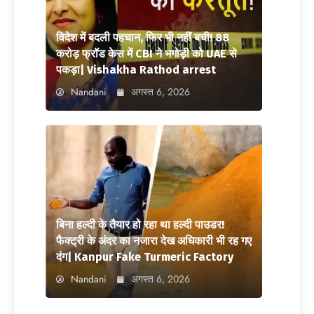
विदेश में बदली पहचान, फिर भी नहीं बची! 88
करोड़ फ्रॉड केस में CBI ने भगोड़ी को UAE से
पकड़ा| Vishakha Rathod arrest
Nandani
अगस्त 6, 2026
बिना हल्दी के तैयार हो रहा था हल्दी पाउडर!
फैक्ट्री के अंदर का नजारा देख अधिकारी भी रह गए
दंग| Kanpur Fake Turmeric Factory
Nandani
अगस्त 6, 2026