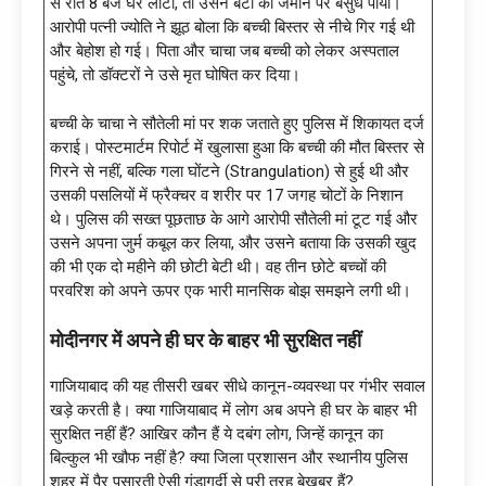
से रात 8 बजे घर लौटा, तो उसने बेटी को जमीन पर बेसुध पाया।
आरोपी पत्नी ज्योति ने झूठ बोला कि बच्ची बिस्तर से नीचे गिर गई थी
और बेहोश हो गई। पिता और चाचा जब बच्ची को लेकर अस्पताल
पहुंचे, तो डॉक्टरों ने उसे मृत घोषित कर दिया।
बच्ची के चाचा ने सौतेली मां पर शक जताते हुए पुलिस में शिकायत दर्ज
कराई। पोस्टमार्टम रिपोर्ट में खुलासा हुआ कि बच्ची की मौत बिस्तर से
गिरने से नहीं, बल्कि गला घोंटने (Strangulation) से हुई थी और
उसकी पसलियों में फ्रैक्चर व शरीर पर 17 जगह चोटों के निशान
थे। पुलिस की सख्त पूछताछ के आगे आरोपी सौतेली मां टूट गई और
उसने अपना जुर्म कबूल कर लिया, और उसने बताया कि उसकी खुद
की भी एक दो महीने की छोटी बेटी थी। वह तीन छोटे बच्चों की
परवरिश को अपने ऊपर एक भारी मानसिक बोझ समझने लगी थी।
मोदीनगर में अपने ही घर के बाहर भी सुरक्षित नहीं
गाजियाबाद की यह तीसरी खबर सीधे कानून-व्यवस्था पर गंभीर सवाल
खड़े करती है। क्या गाजियाबाद में लोग अब अपने ही घर के बाहर भी
सुरक्षित नहीं हैं? आखिर कौन हैं ये दबंग लोग, जिन्हें कानून का
बिल्कुल भी खौफ नहीं है? क्या जिला प्रशासन और स्थानीय पुलिस
शहर में पैर पसारती ऐसी गुंडागर्दी से पूरी तरह बेखबर हैं?