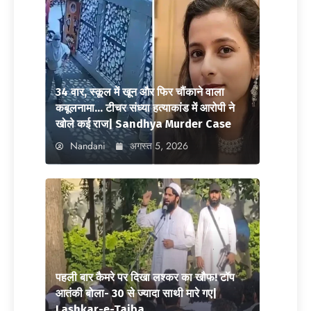
34 वार, स्कूल में खून और फिर चौंकाने वाला
कबूलनामा… टीचर संध्या हत्याकांड में आरोपी ने
खोले कई राज| Sandhya Murder Case
Nandani
अगस्त 5, 2026
पहली बार कैमरे पर दिखा लश्कर का खौफ! टॉप
आतंकी बोला- 30 से ज्यादा साथी मारे गए|
Lashkar-e-Taiba