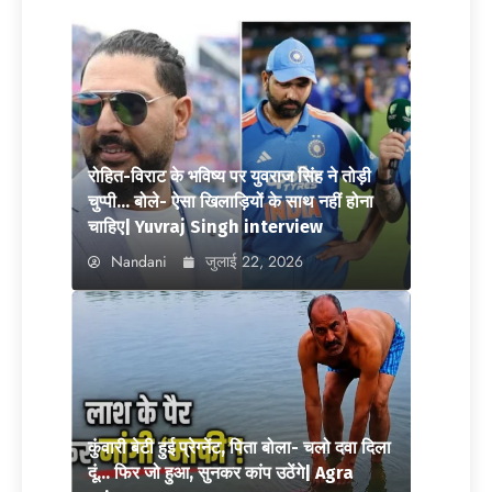
रोहित-विराट के भविष्य पर युवराज सिंह ने तोड़ी
चुप्पी… बोले- ऐसा खिलाड़ियों के साथ नहीं होना
चाहिए| Yuvraj Singh interview
Nandani
जुलाई 22, 2026
कुंवारी बेटी हुई प्रेग्नेंट, पिता बोला- चलो दवा दिला
दूं… फिर जो हुआ, सुनकर कांप उठेंगे| Agra