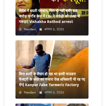
विदेश में बदली पहचान, फिर भी नहीं बची! 88
करोड़ फ्रॉड केस में CBI ने भगोड़ी को UAE से
पकड़ा| Vishakha Rathod arrest
Nandani
अगस्त 6, 2026
बिना हल्दी के तैयार हो रहा था हल्दी पाउडर!
फैक्ट्री के अंदर का नजारा देख अधिकारी भी रह गए
दंग| Kanpur Fake Turmeric Factory
Nandani
अगस्त 6, 2026