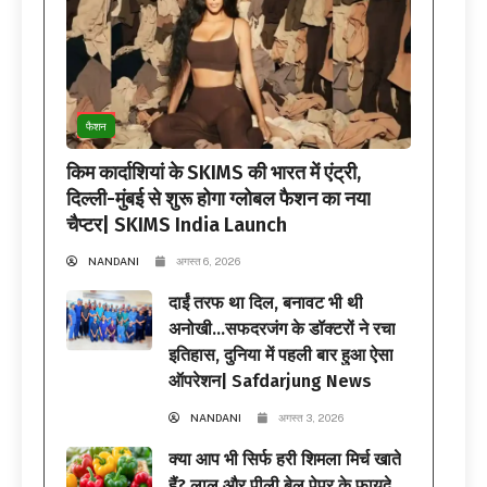
फैशन
किम कार्दाशियां के SKIMS की भारत में एंट्री,
दिल्ली-मुंबई से शुरू होगा ग्लोबल फैशन का नया
चैप्टर| SKIMS India Launch
NANDANI
अगस्त 6, 2026
दाईं तरफ था दिल, बनावट भी थी
अनोखी…सफदरजंग के डॉक्टरों ने रचा
इतिहास, दुनिया में पहली बार हुआ ऐसा
ऑपरेशन| Safdarjung News
NANDANI
अगस्त 3, 2026
क्या आप भी सिर्फ हरी शिमला मिर्च खाते
हैं? लाल और पीली बेल पेपर के फायदे