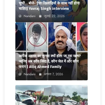
चुप्पी… बोले- ऐसा खिलाड़ियों के साथ नहीं होना
चाहिए| Yuvraj Singh interview
Nandani
जुलाई 22, 2026
अतीक अहमद का कुनबा क्यों होता जा रहा खत्म?
जानिए अब कौन जिंदा है, कौन जेल में और कौन
फरार | Atiq Ahmed Family
Nandani
अगस्त 7, 2026