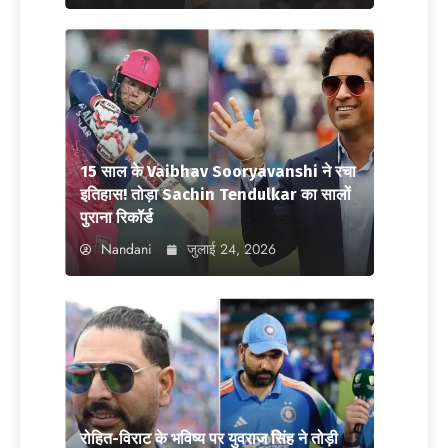
15 साल के Vaibhav Sooryavanshi ने रचा
इतिहास! तोड़ा Sachin Tendulkar का सालों
पुराना रिकॉर्ड
Nandani
जुलाई 24, 2026
रोहित-विराट के भविष्य पर युवराज सिंह ने तोड़ी