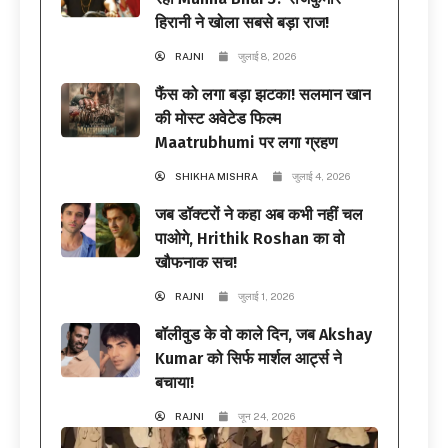
हिरानी ने खोला सबसे बड़ा राज!
RAJNI
जुलाई 8, 2026
फैंस को लगा बड़ा झटका! सलमान खान
की मोस्ट अवेटेड फिल्म
Maatrubhumi पर लगा ग्रहण
SHIKHA MISHRA
जुलाई 4, 2026
जब डॉक्टरों ने कहा अब कभी नहीं चल
पाओगे, Hrithik Roshan का वो
खौफनाक सच!
RAJNI
जुलाई 1, 2026
बॉलीवुड के वो काले दिन, जब Akshay
Kumar को सिर्फ मार्शल आर्ट्स ने
बचाया!
RAJNI
जून 24, 2026