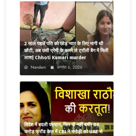
2 साल पहले पति को छोड़ प्यार के लिए भागी थी
छोटी, अब उसी प्रेमी के कमरे से ट्रॉली बैग में मिली
लाश| Chhoti Kumari murder
Nandani
अगस्त 6, 2026
विदेश में बदली पहचान, फिर भी नहीं बची! 88
करोड़ फ्रॉड केस में CBI ने भगोड़ी को UAE से