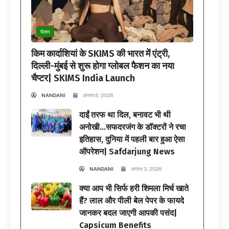
फैशन
किम कार्दाशियां के SKIMS की भारत में एंट्री,
दिल्ली-मुंबई से शुरू होगा ग्लोबल फैशन का नया
चैप्टर| SKIMS India Launch
NANDANI
अगस्त 6, 2026
दाईं तरफ था दिल, बनावट भी थी
अनोखी…सफदरजंग के डॉक्टरों ने रचा
इतिहास, दुनिया में पहली बार हुआ ऐसा
ऑपरेशन| Safdarjung News
NANDANI
अगस्त 3, 2026
क्या आप भी सिर्फ हरी शिमला मिर्च खाते
हैं? लाल और पीली बेल पेपर के फायदे
जानकर बदल जाएगी आपकी पसंद|
Capsicum Benefits