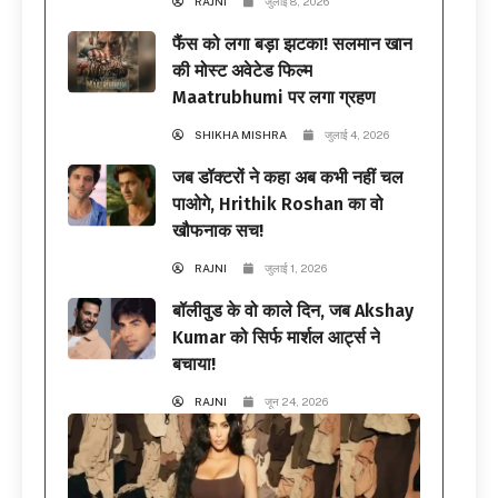
RAJNI
जुलाई 8, 2026
फैंस को लगा बड़ा झटका! सलमान खान
की मोस्ट अवेटेड फिल्म
Maatrubhumi पर लगा ग्रहण
SHIKHA MISHRA
जुलाई 4, 2026
जब डॉक्टरों ने कहा अब कभी नहीं चल
पाओगे, Hrithik Roshan का वो
खौफनाक सच!
RAJNI
जुलाई 1, 2026
बॉलीवुड के वो काले दिन, जब Akshay
Kumar को सिर्फ मार्शल आर्ट्स ने
बचाया!
RAJNI
जून 24, 2026