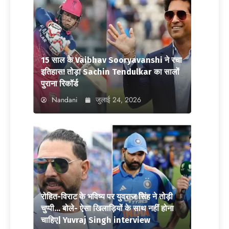
15 साल के Vaibhav Sooryavanshi ने रचा
इतिहास! तोड़ा Sachin Tendulkar का सालों
पुराना रिकॉर्ड
Nandani
जुलाई 24, 2026
रोहित-विराट के भविष्य पर युवराज सिंह ने तोड़ी
चुप्पी… बोले- ऐसा खिलाड़ियों के साथ नहीं होना
चाहिए| Yuvraj Singh interview