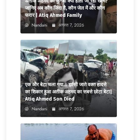
अतीक अहमद का कुनबा क्यों होता जा रहा खत्म?
जानिए अब कौन जिंदा है, कौन जेल में और कौन
फरार | Atiq Ahmed Family
Nandani
अगस्त 7, 2026
एक और बेटा चला गया… झांसी जाते वक्त हादसे
का शिकार हुआ अतीक अहमद का सबसे छोटा बेटा|
Atiq Ahmed Son Died
Nandani
अगस्त 7, 2026