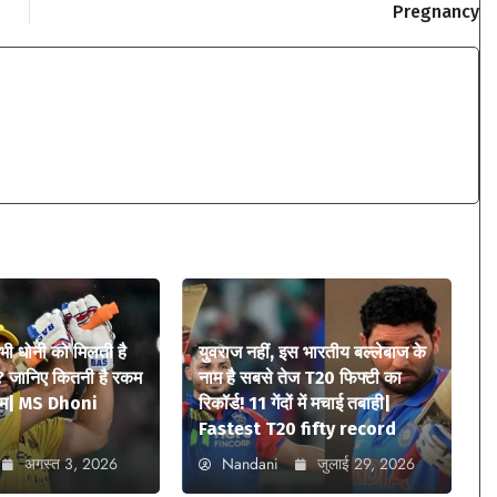
Pregnancy
 भी धोनी को मिलती है
युवराज नहीं, इस भारतीय बल्लेबाज के
? जानिए कितनी है रकम
नाम है सबसे तेज T20 फिफ्टी का
ियम| MS Dhoni
रिकॉर्ड! 11 गेंदों में मचाई तबाही|
Fastest T20 fifty record
अगस्त 3, 2026
Nandani
जुलाई 29, 2026