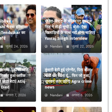
aibhav
रोहित-विराट के भविष्य पर युवराज
i ने रचा इतिहास!
सिंह ने तोड़ी चुप्पी… बोले- ऐसा
n Tendulkar का
खिलाड़ियों के साथ नहीं होना चाहिए|
कॉर्ड
Yuvraj Singh interview
जुलाई 24, 2026
Nandani
जुलाई 22, 2026
ला गया… झांसी जाते
कुंवारी बेटी हुई प्रेग्नेंट, पिता बोला-
ा शिकार हुआ अतीक
चलो दवा दिला दूं… फिर जो हुआ,
 छोटा बेटा| Atiq
सुनकर कांप उठेंगे| Agra crime
 Died
news
अगस्त 7, 2026
Nandani
अगस्त 6, 2026