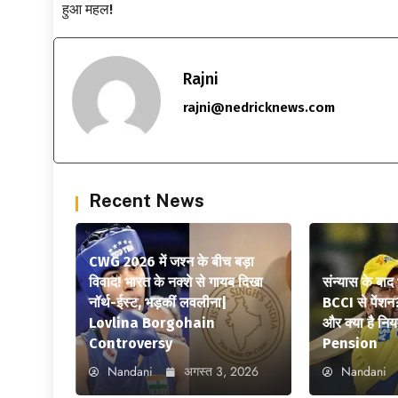
हुआ महल!
Rajni
rajni@nedricknews.com
Recent News
CWG 2026 में जश्न के बीच बड़ा
विवाद! भारत के नक्शे से गायब दिखा
संन्यास के बाद
नॉर्थ-ईस्ट, भड़कीं लवलीना|
BCCI से पेंशन
Lovlina Borgohain
और क्या है न
Controversy
Pension
Nandani
अगस्त 3, 2026
Nandani