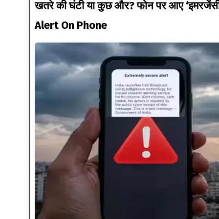
खतरे की घंटी या कुछ और? फोन पर आए ‘इमरजेंसी
Alert On Phone