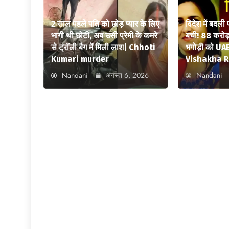
2 साल पहले पति को छोड़ प्यार के लिए
विदेश में बदली
भागी थी छोटी, अब उसी प्रेमी के कमरे
बची! 88 करोड़ 
से ट्रॉली बैग में मिली लाश| Chhoti
भगोड़ी को UAE
Kumari murder
Vishakha R
Nandani
अगस्त 6, 2026
Nandani