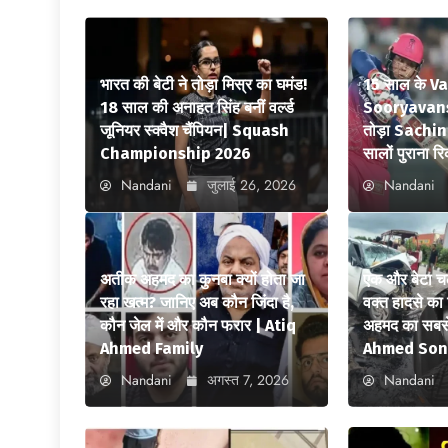
भारत की बेटी ने तोड़ा मिस्र का घमंड!
15 साल के V
18 साल की अनाहत सिंह बनीं वर्ल्ड
Sooryavansh
जूनियर स्क्वैश चैंपियन| Squash
तोड़ा Sachi
Championship 2026
सालों पुराना रि
Nandani
जुलाई 26, 2026
Nandani
अतीक अहमद का कुनबा क्यों होता जा
एक और बेटा च
रहा खत्म? जानिए अब कौन जिंदा है,
वक्त हादसे क
कौन जेल में और कौन फरार | Atiq
अहमद का सबसे
Ahmed Family
Ahmed Son
Nandani
अगस्त 7, 2026
Nandani