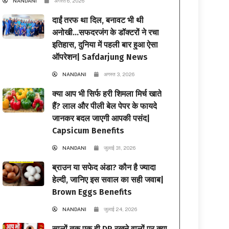
NANDANI
अगस्त 6, 2026
दाईं तरफ था दिल, बनावट भी थी
अनोखी…सफदरजंग के डॉक्टरों ने रचा
इतिहास, दुनिया में पहली बार हुआ ऐसा
ऑपरेशन| Safdarjung News
NANDANI
अगस्त 3, 2026
क्या आप भी सिर्फ हरी शिमला मिर्च खाते
हैं? लाल और पीली बेल पेपर के फायदे
जानकर बदल जाएगी आपकी पसंद|
Capsicum Benefits
NANDANI
जुलाई 31, 2026
ब्राउन या सफेद अंडा? कौन है ज्यादा
हेल्दी, जानिए इस सवाल का सही जवाब|
Brown Eggs Benefits
NANDANI
जुलाई 24, 2026
सालों तक एक ही DP रखने वालों पर क्या