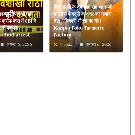
बिना हल्दी के तैयार हो रहा था हल्दी
 पहचान, फिर भी नहीं
पाउडर! फैक्ट्री के अंदर का नजारा
फ्रॉड केस में CBI ने
देख अधिकारी भी रह गए दंग|
 से पकड़ा|
Kanpur Fake Turmeric
athod arrest
Factory
अगस्त 6, 2026
Nandani
अगस्त 6, 2026