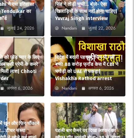
i ने रचा इतिहास!
सिंह ने तोड़ी चुप्पी… बोले- ऐसा
n Tendulkar का
खिलाड़ियों के साथ नहीं होना चाहिए|
कॉर्ड
Yuvraj Singh interview
जुलाई 24, 2026
Nandani
जुलाई 22, 2026
ि को छोड़ प्यार के लिए
विदेश में बदली पहचान, फिर भी नहीं
अब उसी प्रेमी के कमरे
बची! 88 करोड़ फ्रॉड केस में CBI ने
में मिली लाश| Chhoti
भगोड़ी को UAE से पकड़ा|
rder
Vishakha Rathod arrest
अगस्त 6, 2026
Nandani
अगस्त 6, 2026
में खून और फिर चौंकाने
… टीचर संध्या
पहली बार कैमरे पर दिखा लश्कर का
आरोपी ने खोले कई राज|
खौफ! टॉप आतंकी बोला- 30 से ज्यादा