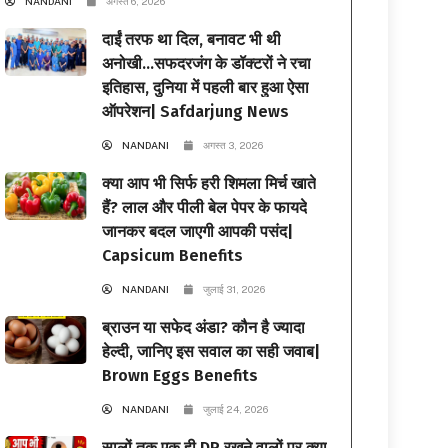
NANDANI
अगस्त 6, 2026
दाईं तरफ था दिल, बनावट भी थी
अनोखी…सफदरजंग के डॉक्टरों ने रचा
इतिहास, दुनिया में पहली बार हुआ ऐसा
ऑपरेशन| Safdarjung News
NANDANI
अगस्त 3, 2026
क्या आप भी सिर्फ हरी शिमला मिर्च खाते
हैं? लाल और पीली बेल पेपर के फायदे
जानकर बदल जाएगी आपकी पसंद|
Capsicum Benefits
NANDANI
जुलाई 31, 2026
ब्राउन या सफेद अंडा? कौन है ज्यादा
हेल्दी, जानिए इस सवाल का सही जवाब|
Brown Eggs Benefits
NANDANI
जुलाई 24, 2026
सालों तक एक ही DP रखने वालों पर क्या