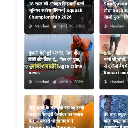
18 साल की अनाहत सिंह बनीं वर्ल्ड
Sooryavansh
जूनियर स्क्वैश चैंपियन| Squash
तोड़ा Sachi
Championship 2026
सालों पुराना रि
Nandani
जुलाई 26, 2026
Nandani
कुंवारी बेटी हुई प्रेग्नेंट, पिता बोला-
2 साल पहले पत
चलो दवा दिला दूं… फिर जो हुआ,
भागी थी छोटी, 
सुनकर कांप उठेंगे| Agra crime
से ट्रॉली बैग 
news
Kumari mu
Nandani
अगस्त 6, 2026
Nandani
बिना हल्दी के तैयार हो रहा था हल्दी
पाउडर! फैक्ट्री के अंदर का नजारा
34 वार, स्कूल 
देख अधिकारी भी रह गए दंग|
वाला कबूलनामा
Kanpur Fake Turmeric
हत्याकांड में 