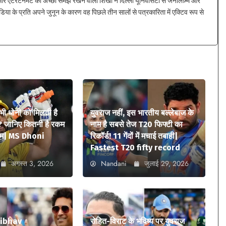
 एंटरटेनमेंट की अच्छी समझ रखने वाली शिखा ने दिल्ली यूनिवर्सिटी से जर्नलिज़्म और
िया के प्रति अपने जुनून के कारण वह पिछले तीन सालों से पत्रकारिता में एक्टिव रूप से
 भी धोनी को मिलती है
युवराज नहीं, इस भारतीय बल्लेबाज के
? जानिए कितनी है रकम
नाम है सबसे तेज T20 फिफ्टी का
ियम| MS Dhoni
रिकॉर्ड! 11 गेंदों में मचाई तबाही|
Fastest T20 fifty record
अगस्त 3, 2026
Nandani
जुलाई 29, 2026
aibhav
रोहित-विराट के भविष्य पर युवराज