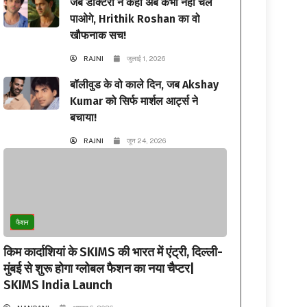
जब डॉक्टरों ने कहा अब कभी नहीं चल
पाओगे, Hrithik Roshan का वो
खौफनाक सच!
RAJNI
जुलाई 1, 2026
बॉलीवुड के वो काले दिन, जब Akshay
Kumar को सिर्फ मार्शल आर्ट्स ने
बचाया!
RAJNI
जून 24, 2026
फैशन
किम कार्दाशियां के SKIMS की भारत में एंट्री, दिल्ली-
मुंबई से शुरू होगा ग्लोबल फैशन का नया चैप्टर|
SKIMS India Launch