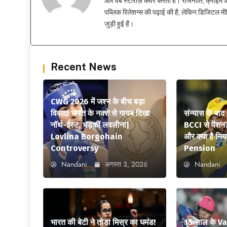
और वेब स्टोरीज़ कवर करती हैं। राजनीति, क्राइम और
पब्लिक रिलेशन्स की पढ़ाई की है, लेकिन डिजिटल मीड
जुड़ी हुई हैं।
Recent News
CWG 2026 में जश्न के बीच बड़ा
विवाद! भारत के नक्शे से गायब दिखा
संन्यास के बाद
नॉर्थ-ईस्ट, भड़कीं लवलीना|
BCCI से पेंशन
Lovlina Borgohain
और क्या है न
Controversy
Pension
Nandani
अगस्त 3, 2026
Nandani
भारत की बेटी ने तोड़ा मिस्र का घमंड!
15 साल के V