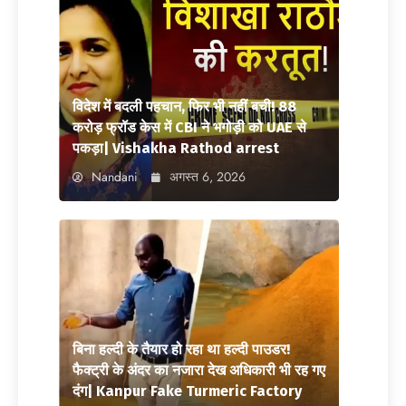
विदेश में बदली पहचान, फिर भी नहीं बची! 88
करोड़ फ्रॉड केस में CBI ने भगोड़ी को UAE से
पकड़ा| Vishakha Rathod arrest
Nandani
अगस्त 6, 2026
बिना हल्दी के तैयार हो रहा था हल्दी पाउडर!
फैक्ट्री के अंदर का नजारा देख अधिकारी भी रह गए
दंग| Kanpur Fake Turmeric Factory