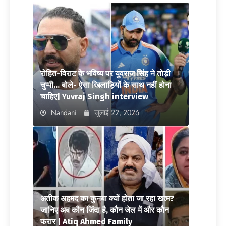
रोहित-विराट के भविष्य पर युवराज सिंह ने तोड़ी
चुप्पी… बोले- ऐसा खिलाड़ियों के साथ नहीं होना
चाहिए| Yuvraj Singh interview
Nandani
जुलाई 22, 2026
अतीक अहमद का कुनबा क्यों होता जा रहा खत्म?
जानिए अब कौन जिंदा है, कौन जेल में और कौन
फरार | Atiq Ahmed Family