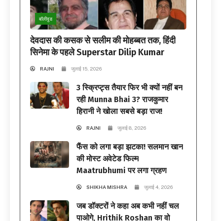
बॉलीवुड
देवदास की कसक से सलीम की मोहब्बत तक, हिंदी
सिनेमा के पहले Superstar Dilip Kumar
RAJNI
जुलाई 15, 2026
3 स्क्रिप्ट्स तैयार फिर भी क्यों नहीं बन
रही Munna Bhai 3? राजकुमार
हिरानी ने खोला सबसे बड़ा राज!
RAJNI
जुलाई 8, 2026
फैंस को लगा बड़ा झटका! सलमान खान
की मोस्ट अवेटेड फिल्म
Maatrubhumi पर लगा ग्रहण
SHIKHA MISHRA
जुलाई 4, 2026
जब डॉक्टरों ने कहा अब कभी नहीं चल
पाओगे, Hrithik Roshan का वो