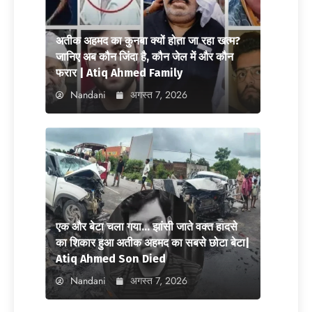
अतीक अहमद का कुनबा क्यों होता जा रहा खत्म?
जानिए अब कौन जिंदा है, कौन जेल में और कौन
फरार | Atiq Ahmed Family
Nandani
अगस्त 7, 2026
एक और बेटा चला गया… झांसी जाते वक्त हादसे
का शिकार हुआ अतीक अहमद का सबसे छोटा बेटा|
Atiq Ahmed Son Died
Nandani
अगस्त 7, 2026