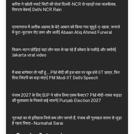
बारिश ने खोली स्मार्ट सिटी की पोल! दिल्ली-NCR से पहाड़ों तक जलसैलाब,
सिस्टम बेबस| Delhi NCR Rain
प्रयागराज में अतीक अहमद के बेटे आबान को किया गया सुपुर्द-ए-खाक, जनाजे
में फूट-फूटकर रोए उमर और अली| Abaan Atiq Ahmed Funeral
चिकन-मटन छोड़िए! यहां लोग चाव से खा रहे हैं कोबरा के पकौड़े और समोसे|
Jakarta viral video
मैं बाबा बागेश्वर तो नहीं हूं… PM मोदी की इस बात पर खूब हंसे IIT छात्र, फिर
दिया जिंदगी का बड़ा मंत्र| PM Modi IIT Delhi Speech
पंजाब 2027 के लिए BJP ने खोज लिया एक्स फैक्टर? PM मोदी-राघव चड्ढा
की मुलाकात के निकले कई मायने| Punjab Election 2027
नूरजहां का वो इतिहास जिसे कम लोग जानते हैं, पंजाब की नूरमहल सराय से जुड़ा
है गहरा रिश्ता – Nurmahal Sarai