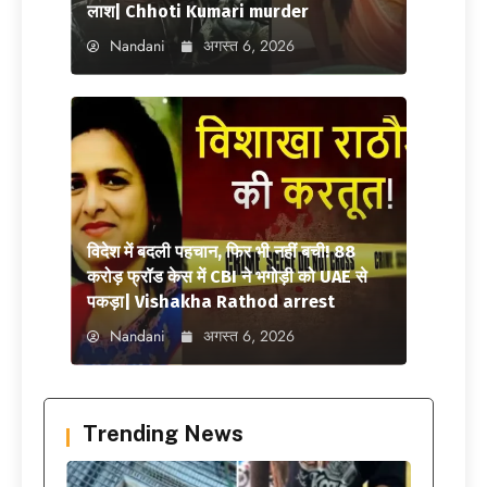
लाश| Chhoti Kumari murder
Nandani
अगस्त 6, 2026
विदेश में बदली पहचान, फिर भी नहीं बची! 88
करोड़ फ्रॉड केस में CBI ने भगोड़ी को UAE से
पकड़ा| Vishakha Rathod arrest
Nandani
अगस्त 6, 2026
Trending News