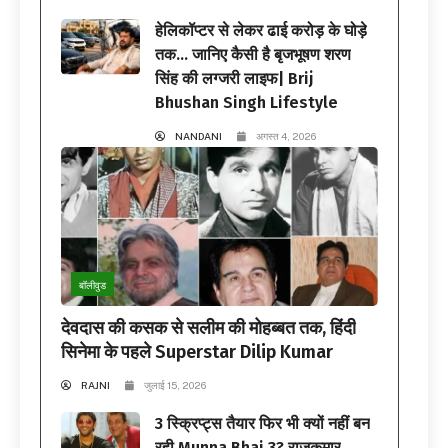
हेलिकॉप्टर से लेकर ढाई करोड़ के घोड़े
तक… जानिए कैसी है बृजभूषण शरण
सिंह की लग्जरी लाइफ| Brij
Bhushan Singh Lifestyle
NANDANI
अगस्त 4, 2026
बॉलीवुड
देवदास की कसक से सलीम की मोहब्बत तक, हिंदी
सिनेमा के पहले Superstar Dilip Kumar
RAJNI
जुलाई 15, 2026
3 स्क्रिप्ट्स तैयार फिर भी क्यों नहीं बन
रही Munna Bhai 3? राजकुमार