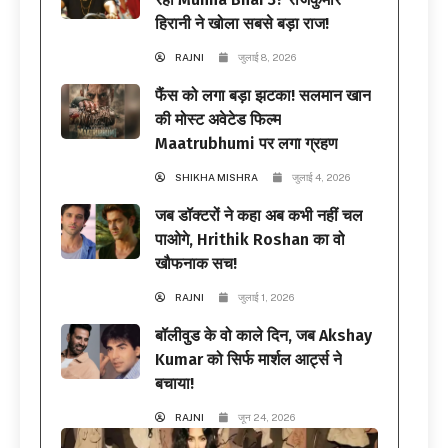
हिरानी ने खोला सबसे बड़ा राज!
RAJNI
जुलाई 8, 2026
फैंस को लगा बड़ा झटका! सलमान खान
की मोस्ट अवेटेड फिल्म
Maatrubhumi पर लगा ग्रहण
SHIKHA MISHRA
जुलाई 4, 2026
जब डॉक्टरों ने कहा अब कभी नहीं चल
पाओगे, Hrithik Roshan का वो
खौफनाक सच!
RAJNI
जुलाई 1, 2026
बॉलीवुड के वो काले दिन, जब Akshay
Kumar को सिर्फ मार्शल आर्ट्स ने
बचाया!
RAJNI
जून 24, 2026