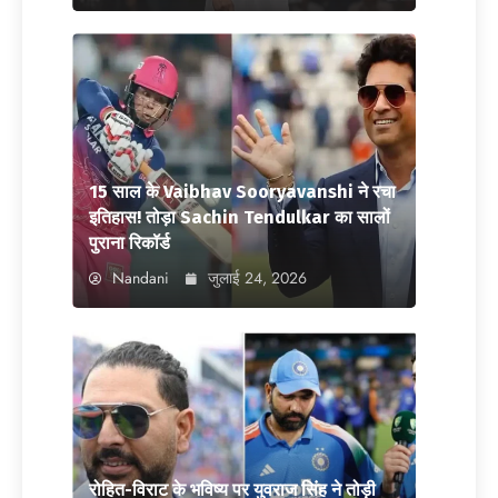
15 साल के Vaibhav Sooryavanshi ने रचा
इतिहास! तोड़ा Sachin Tendulkar का सालों
पुराना रिकॉर्ड
Nandani
जुलाई 24, 2026
रोहित-विराट के भविष्य पर युवराज सिंह ने तोड़ी