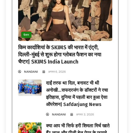
फैशन
किम कार्दाशियां के SKIMS की भारत में एंट्री,
दिल्ली-मुंबई से शुरू होगा ग्लोबल फैशन का नया
चैप्टर| SKIMS India Launch
NANDANI
अगस्त 6, 2026
दाईं तरफ था दिल, बनावट भी थी
अनोखी…सफदरजंग के डॉक्टरों ने रचा
इतिहास, दुनिया में पहली बार हुआ ऐसा
ऑपरेशन| Safdarjung News
NANDANI
अगस्त 3, 2026
क्या आप भी सिर्फ हरी शिमला मिर्च खाते
हैं? लाल और पीली बेल पेपर के फायदे