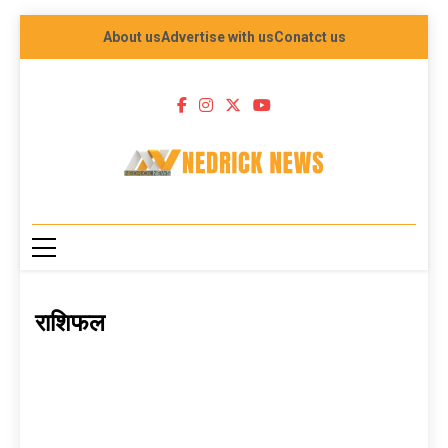
About us
Advertise with us
Conatct us
NEDRICK NEWS
राशिफल