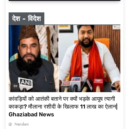
देश - विदेश
Degrees, But No
Jobs ? COMING
SOON...
Coaching 'Mafia'
INDIA का सबसे बड़ा
'SCAM' |
EXCLUSIVE
PODCAST | Mr.
Ajay Verma | Go
देश
Olympiad
कांवड़ियों को आतंकी बताने पर क्यों भड़के आयुष त्यागी
काकड़ा? मौलाना रशीदी के खिलाफ 11 लाख का ऐलान|
Ghaziabad News
Coming Soon :
Coaching Mafia
Nandani
Exposed