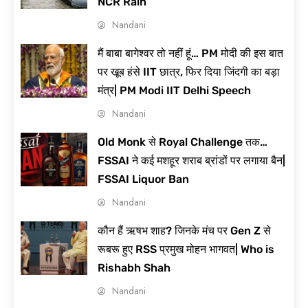
NCR Rain
Nandani
मैं बाबा बागेश्वर तो नहीं हूं… PM मोदी की इस बात
Meloni और Modi Ji
पर खूब हंसे IIT छात्र, फिर दिया जिंदगी का बड़ा
का मिलना इतना क्यों
Trend होने लगता है?
मंत्र| PM Modi IIT Delhi Speech
Nandani
Old Monk से Royal Challenge तक…
Baba Saheb का
FSSAI ने कई मशहूर शराब ब्रांडों पर लगाया बैन|
अपमान करने वालों पर
क्या बोलीं Dolly
FSSAI Liquor Ban
Sharma Ji ?
Nandani
कौन हैं ऋषभ शाह? जिनके मंच पर Gen Z से
रूबरू हुए RSS प्रमुख मोहन भागवत| Who is
Modi का असली एजेंडा
Rishabh Shah
| BJP-RSS हिन्दू राष्ट्र
प्लान | Modi-Shah-
Nandani
Yogi | PODCAST
WITH SHYAM