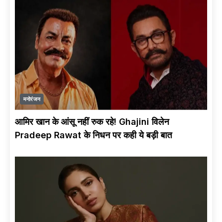
सकती हूँ Fail ? 2027
में क्या करेगी
Congress ?
GODI MEDIA को
किस बात का है खौफ ?
मनोरंजन
आमिर खान के आंसू नहीं रुक रहे! Ghajini विलेन
BJP Insider
Pradeep Rawat के निधन पर कही ये बड़ी बात
Reveals Congress
Future Shocking
Truth | Dolly
Sharma Vs
Sadhna Bharti
EXCLUSIVE