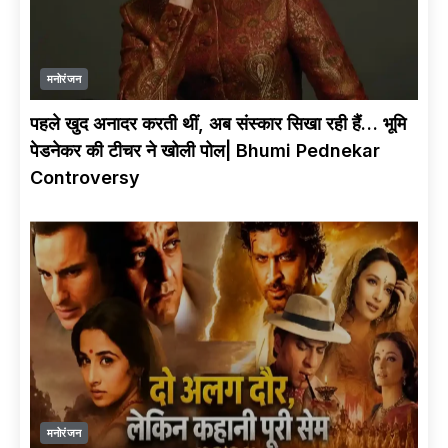
PODCAST COMING
SOON | Dolly
Sharma x Sadhna
Bharti | Congress
मनोरंजन
पहले खुद अनादर करती थीं, अब संस्कार सिखा रही हैं… भूमि
पेडनेकर की टीचर ने खोली पोल| Bhumi Pednekar
क्यों बुद्धिज़्म में NOV-
Controversy
VEG खाना वर्जित नहीं है
?
क्या Transgenders
Buddhist Monk बन
सकते हैं ?
महिलाओं को Monk
मनोरंजन