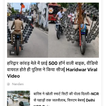
बंगाल चुनाव के बाद
अचानक देश में कैसे बढ़
गई महंगाई ?
Rahul Gandhi ने
देश
मोदी जी के Melodi
Moment को कहा
हरिद्वार कांवड़ मेले में छाई 500 हॉर्न वाली बाइक, वीडियो
नौटंकी तो क्या बोली
वायरल होते ही पुलिस ने किया सीज| Haridwar Viral
BJP ?
Video
Nandani
SIR की धांधली, EVM
बारिश ने खोली स्मार्ट सिटी की पोल! दिल्ली-NCR
से चोरी | CONGRESS
से पहाड़ों तक जलसैलाब, सिस्टम बेबस| Delhi
कैसे लड़ेगी UP
ELECTION ?