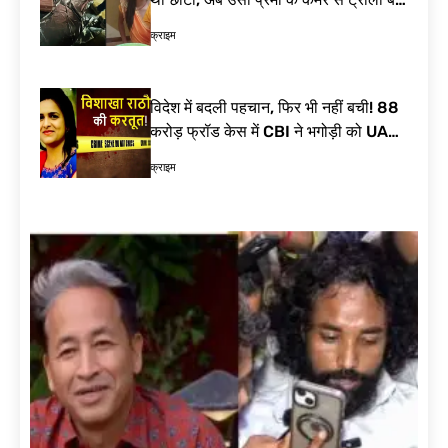
से पकड़ा| Vishakha Rathod arrest
क्राइम
प्रयागराज में अतीक अहमद के बेटे आबान को
किया गया सुपुर्द-ए-खाक, जनाजे में फूट-
फूटकर रोए उमर और अली| Abaan Atiq
क्राइम
Ahmed Funeral
अतीक अहमद का कुनबा क्यों होता जा रहा
खत्म? जानिए अब कौन जिंदा है, कौन जेल में
और कौन फरार | Atiq Ahmed Family
क्राइम
एक और बेटा चला गया… झांसी जाते वक्त
हादसे का शिकार हुआ अतीक अहमद का सबसे
छोटा बेटा| Atiq Ahmed Son Died
क्राइम