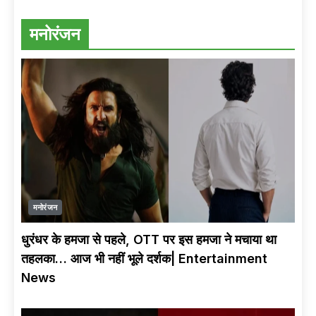
JAJU
मनोरंजन
क्या Dolly Sharma
Congress छोड़ कभी
BJP Join करेंगी ?
Exclusive Podcast
with BJP LEADER
SHYAM JAJU | RSS
मनोरंजन
| MODI & MELONI |
CONGRESS |
COMING SOON
धुरंधर के हमजा से पहले, OTT पर इस हमजा ने मचाया था
तहलका… आज भी नहीं भूले दर्शक| Entertainment
News
Priyanka Gandhi
का नारा लड़की हूँ लड़