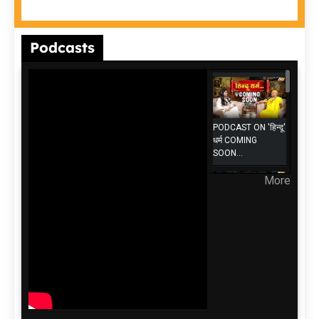
Podcasts
PODCAST ON 'हिन्दू'
धर्म COMING
SOON...
More
Biggest Career
Mistakes | Degree
vs Skills | Job vs
Business |
Employee vs
Employer | WATCH
FULL EP