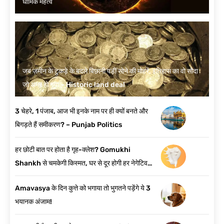
धार्मिक महत्व
जब ज़मीन के टुकड़े के बदले बिछानी पड़ीं सोने की मोहरें, इतिहास का वो सौदा
जो अमर हो गया – Historic land deal
3 चेहरे, 1 पंजाब, आज भी इनके नाम पर ही क्यों बनते और
बिगड़ते हैं समीकरण? – Punjab Politics
हर छोटी बात पर होता है गृह-क्लेश? Gomukhi
Shankh से चमकेगी किस्मत, घर से दूर होगी हर नेगेटिव
एनर्जी
Amavasya के दिन कुत्ते को भगाया तो भुगतने पड़ेंगे ये 3
भयानक अंजाम!